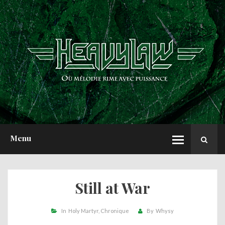
ACCUEIL
NEWS
CHRONIQUES
INTERVIEWS
REPORTS
A PROPOS
Menu
Still at War
In
Holy Martyr
Chronique
By
Whysy