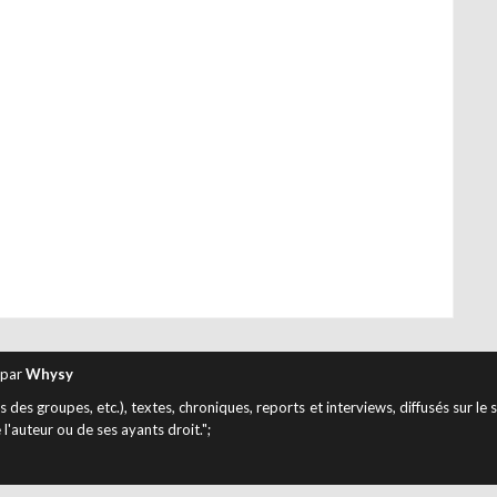
 par
Whysy
des groupes, etc.), textes, chroniques, reports et interviews, diffusés sur le 
 l'auteur ou de ses ayants droit.";