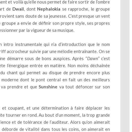
t et voilà qu’elle nous permet de faire sortir de l’ombre
tart de
Dwail
, dont
Nephalokia
se rapproche, le groupe
rovient sans doute de sa jeunesse. C’est presque un vent
le groupe a envie de définir son propre style, ses propres
essionner par la vigueur de sa musique.
n intro instrumentale qui n’a d’introduction que le nom
riff accrocheur suivie par une mélodie entraînante. On se
hine démarre sous de bons auspices. Après “
Dawn
” c’est
ète l’énergique entrée en matière. Non moins déchaînée
e du chant qui permet au disque de prendre encore plus
 moderne dont le pont central en fait un des meilleurs
e va prendre et que
Sunshine
va tout défoncer sur son
t et coupant, et une détermination à faire déplacer les
ite tourner en rond. Au bout d’un moment, la trop grande
ence et de tolérance de l’auditeur. Alors qu’on aimerait
a déborde de vitalité dans tous les coins, on aimerait en