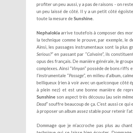
profiter un peu aussi, y a pas de raisons - on res
un peu laissé de côté. Il y a un petit côté égoï
toute la mesure de
Sunshine
.
Nephalokia
arrive toutefois à composer des morce
la technique comme le prouve, par exemple, le de
Ainsi, les passages instrumentaux sont la plus g
Serious?
” en passant par “
Calvaire
”, ils constitu
opus des français. De manière générale, le group
complexes. Ainsi “
Vinyan
” possède de bons riffs 
l’instrumentale “
Passage
”, en milieu d’album, ca
belliqueux (rien à voir avec un quelconque côté ép
à plein nez) et est une bonne manière de repre
Sunshine
son aspect très décousu (au sein même 
Dead
” souffre beaucoup de ça. C’est aussi ce qu
à proposer un album assez stable pour retenir l’at
Dommage que je m’accroche pas plus au chan
technique qui se laisse bien écouter. Dommage, 