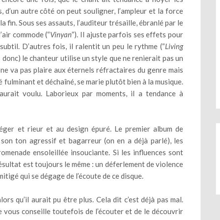
, d’un autre côté on peut souligner, l’ampleur et la force
a fin. Sous ses assauts, l’auditeur trésaille, ébranlé par le
l’air commode (“
Vinyan
”). Il ajuste parfois ses effets pour
 subtil. D’autres fois, il ralentit un peu le rythme (“
Living
 donc) le chanteur utilise un style que ne renierait pas un
 ne va pas plaire aux éternels réfractaires du genre mais
é fulminant et déchaîné, se marie plutôt bien à la musique.
aurait voulu. Laborieux par moments, il a tendance à
léger et rieur et au design épuré. Le premier album de
 son ton agressif et bagarreur (on en a déjà parlé), les
omenade ensoleillée insouciante. Si les influences sont
résultat est toujours le même : un déferlement de violence
 mitigé qui se dégage de l’écoute de ce disque.
s qu’il aurait pu être plus. Cela dit c’est déjà pas mal.
 vous conseille toutefois de l’écouter et de le découvrir