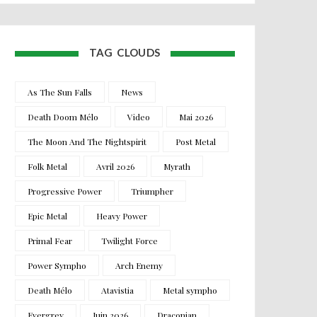
TAG CLOUDS
As The Sun Falls
News
Death Doom Mélo
Video
Mai 2026
The Moon And The Nightspirit
Post Metal
Folk Metal
Avril 2026
Myrath
Progressive Power
Triumpher
Epic Metal
Heavy Power
Primal Fear
Twilight Force
Power Sympho
Arch Enemy
Death Mélo
Atavistia
Metal sympho
Evergrey
Juin 2026
Draconian