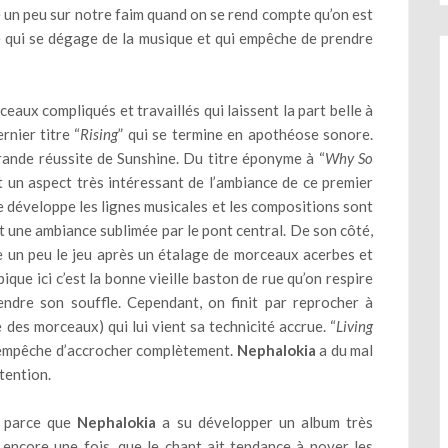
te un peu sur notre faim quand on se rend compte qu’on est
ste qui se dégage de la musique et qui empêche de prendre
aux compliqués et travaillés qui laissent la part belle à
rnier titre “
Rising
” qui se termine en apothéose sonore.
rande réussite de Sunshine. Du titre éponyme à “
Why So
ent un aspect très intéressant de l’ambiance de ce premier
e développe les lignes musicales et les compositions sont
et une ambiance sublimée par le pont central. De son côté,
lme un peu le jeu après un étalage de morceaux acerbes et
ique ici c’est la bonne vieille baston de rue qu’on respire
ndre son souffle. Cependant, on finit par reprocher à
des morceaux) qui lui vient sa technicité accrue. “
Living
i empêche d’accrocher complètement.
Nephalokia
a du mal
tention.
t parce que
Nephalokia
a su développer un album très
encore une fois, que le chant ait tendance à noyer les