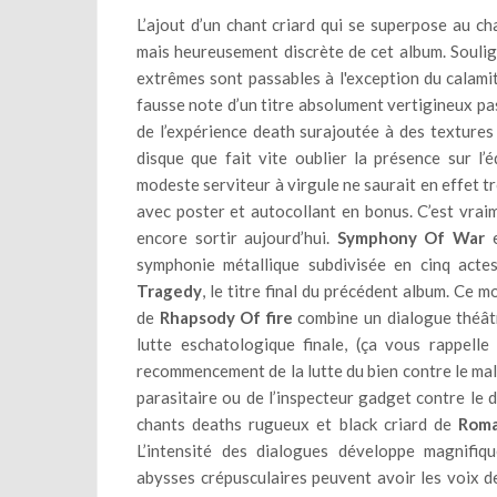
L’ajout d’un chant criard qui se superpose au c
mais heureusement discrète de cet album. Souli
extrêmes sont passables à l'exception du calami
fausse note d’un titre absolument vertigineux pa
de l’expérience death surajoutée à des textures
disque que fait vite oublier la présence sur l’
modeste serviteur à virgule ne saurait en effet 
avec poster et autocollant en bonus. C’est vrai
encore sortir aujourd’hui.
Symphony Of War
e
symphonie métallique subdivisée en cinq actes
Tragedy
, le titre final du précédent album. Ce 
de
Rhapsody Of fire
combine un dialogue théâtr
lutte eschatologique finale, (ça vous rappell
recommencement de la lutte du bien contre le mal,
parasitaire ou de l’inspecteur gadget contre le 
chants deaths rugueux et black criard de
Roma
L’intensité des dialogues développe magnifiq
abysses crépusculaires peuvent avoir les voix de