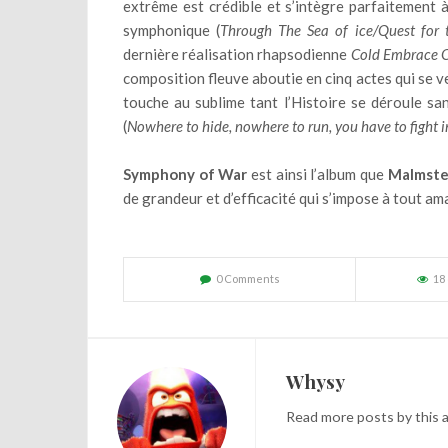
extrême est crédible et s’intègre parfaitement
symphonique (
Through The Sea of ice/Quest for 
dernière réalisation rhapsodienne
Cold Embrace O
composition fleuve aboutie en cinq actes qui se v
touche au sublime tant l’Histoire se déroule sa
(
Nowhere to hide, nowhere to run, you have to fight i
Symphony of War
est ainsi l’album que
Malmst
de grandeur et d’efficacité qui s’impose à tout ama
0 Comments
18
Whysy
Read
more posts
by this 