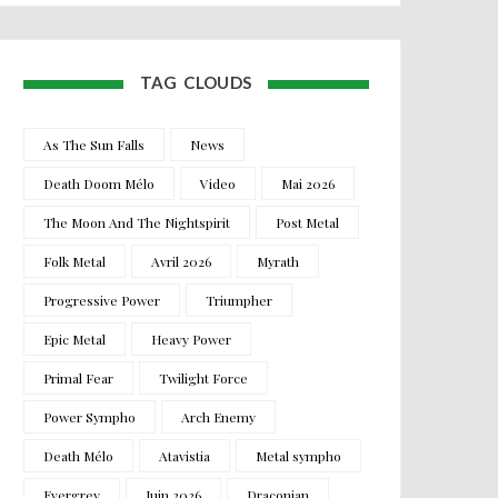
TAG CLOUDS
As The Sun Falls
News
Death Doom Mélo
Video
Mai 2026
The Moon And The Nightspirit
Post Metal
Folk Metal
Avril 2026
Myrath
Progressive Power
Triumpher
Epic Metal
Heavy Power
Primal Fear
Twilight Force
Power Sympho
Arch Enemy
Death Mélo
Atavistia
Metal sympho
Evergrey
Juin 2026
Draconian