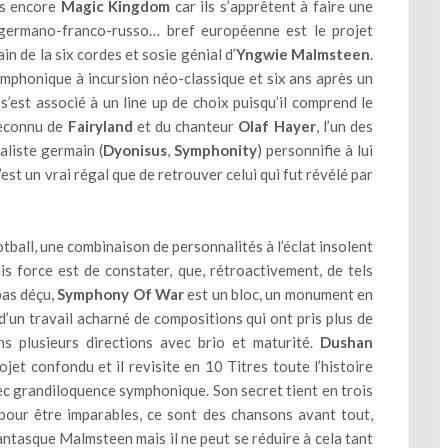
as encore
Magic Kingdom
car ils s’apprêtent à faire une
-germano-franco-russo… bref européenne est le projet
n de la six cordes et sosie génial d’
Yngwie Malmsteen
.
ymphonique à incursion néo-classique et six ans après un
 s’est associé à un line up de choix puisqu’il comprend le
reconnu de
Fairyland
et du chanteur
Olaf Hayer
, l’un des
aliste germain (
Dyonisus
,
Symphonity
) personnifie à lui
c’est un vrai régal que de retrouver celui qui fut révélé par
tball, une combinaison de personnalités à l’éclat insolent
is force est de constater, que, rétroactivement, de tels
pas déçu,
Symphony Of War
est un bloc, un monument en
 d’un travail acharné de compositions qui ont pris plus de
ns plusieurs directions avec brio et maturité.
Dushan
ojet confondu et il revisite en 10 Titres toute l’histoire
 grandiloquence symphonique. Son secret tient en trois
s pour être imparables, ce sont des chansons avant tout,
antasque Malmsteen mais il ne peut se réduire à cela tant