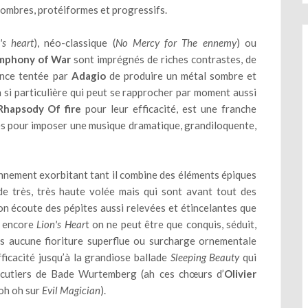
 sombres, protéiformes et progressifs.
's heart
), néo-classique (
No Mercy for The ennemy
) ou
mphony of War
sont imprégnés de riches contrastes, de
ence tentée par
Adagio
de produire un métal sombre et
n si particulière qui peut se rapprocher par moment aussi
Rhapsody Of fire
pour leur efficacité, est une franche
res pour imposer une musique dramatique, grandiloquente,
 bonnement exorbitant tant il combine des éléments épiques
e très, très haute volée mais qui sont avant tout des
 écoute des pépites aussi relevées et étincelantes que
 encore
Lion's Hear
t on ne peut être que conquis, séduit,
is aucune fioriture superflue ou surcharge ornementale
efficacité jusqu’à la grandiose ballade
Sleeping Beauty
qui
arcutiers de Bade Wurtemberg (ah ces chœurs d’
Olivier
 oh oh sur
Evil Magician
).