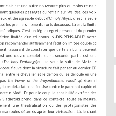
hant clair est une autre nouveauté plus ou moins réussie
gnant quelques passages du refrain sur
We Rise
, ces voix
teux et désagréable début d’
Unholy Abyss
, c' est la seule
ssé les premiers moments forts décousus. Là est la limite
 mélodiques. C’est un léger regret personnel du premier
édition limitée d’un cd bonus
IN-DIS-PENS-ABLE
!!Votre
trop recommander suffisamment l’édition limitée double cd
ment rassurant de constater que de tels albums peuvent
st une œuvre complète et sa seconde partie est une
 (
The holy Pentalogy
)qui se veut la suite de
Metallic
morceau fleuve dont la structure fait penser au dernier EP
al entre le chevalier et le démon qui se déroule en une
e pas
the Power of the dragonflamme
, vous? :p) éternel
 du prolétariat conscientisé contre le patronat cupide et
docteur Mad!! Et pour le coup, la sensibilité extrême des
 Siadletsk
i prend, dans ce contexte, toute sa mesure.
uement une théâtralisation où des protagonistes des
 marsouins déterrés après leur vivisection. Là, le chant