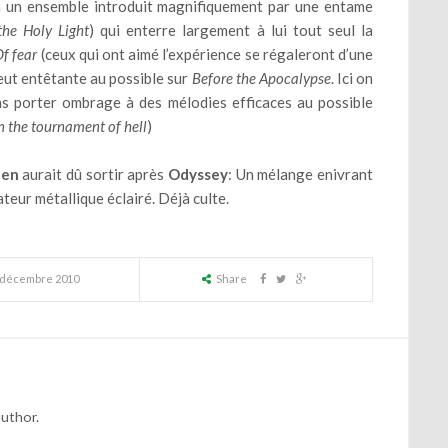
 à un ensemble introduit magnifiquement par une entame
the Holy Light
) qui enterre largement à lui tout seul la
f fear
(ceux qui ont aimé l’expérience se régaleront d’une
eut entêtante au possible sur
Before the Apocalypse
. Ici on
ns porter ombrage à des mélodies efficaces au possible
n the tournament of hell
)
een
aurait dû sortir après
Odyssey
: Un mélange enivrant
teur métallique éclairé. Déjà culte.
 décembre 2010
Share
author.