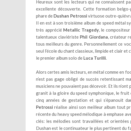
Heureux sont les lecteurs qui ne connaissent p
excellente découverte. Cette formation belgo
phare de
Dushan Petrossi
virtuose outre-quiévrai
Il en est à son troisième album de speed métal s
très apprécié
Metallic Tragedy
, le compositeur
talentueux claviériste
Phil Giordana
, créateur 
tous meilleurs du genre. Personnellement ce voc
seul l’école du chant classieux, limpide et clair et 
le premier album solo de
Luca Turilli
.
Alors certes amis lecteurs, en métal comme en foo
n’est pas gage obligé de succès retentissant ma
musiciens ne pouvaient pas décevoir. Et ils n’ont 
granit à la gloire du speed symphonique, le fruit
cinq années de gestation et qui s’épanouit da
Petrossi
réalise ainsi son meilleur album tout pr
récente du heavy speed mélodique à emphase avec
clés: les mélodies sont travaillées et orientée
Dushan est le continuateur le plus pertinent du f