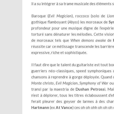
il a su intégrer à sa trame musicale des éléments
Baroque (
Evil Magician
), roccoco (solo de
Lion
gothique flamboyant (
Abyss
) les morceaux de
Sy
profondeur pour une musique digne de l’expéri
torturé sans dénaturer les mélodies. Cette visio
de morceaux tels que
When demons awake
de
réussite car ce métissage transcende les barriè
expressive, riche et sophistiquée.
Il faut dire que le talent du guitariste est tout
guerriers néo-classiques, speed symphoniques d
chansons à reprendre à gorge déployée. Quand on
Monte christo
,
Evil Magician
,
Symphony of War
ou
transi par la maestria de
Dushan Petross
i. Ma
n’est à déplorer, tous les titres éclaboussent d’
ferait pleurer des geyser de larmes à des ch
Hartmann
(ex
At Vance
) ces oh oh ohh oh oh oh