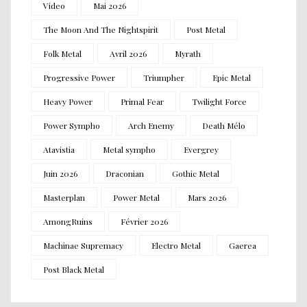
Video
Mai 2026
The Moon And The Nightspirit
Post Metal
Folk Metal
Avril 2026
Myrath
Progressive Power
Triumpher
Epic Metal
Heavy Power
Primal Fear
Twilight Force
Power Sympho
Arch Enemy
Death Mélo
Atavistia
Metal sympho
Evergrey
Juin 2026
Draconian
Gothic Metal
Masterplan
Power Metal
Mars 2026
AmongRuins
Février 2026
Machinae Supremacy
Electro Metal
Gaerea
Post Black Metal