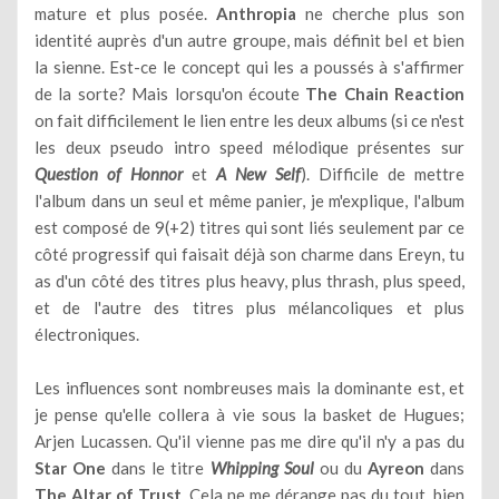
mature et plus posée.
Anthropia
ne cherche plus son
identité auprès d'un autre groupe, mais définit bel et bien
la sienne. Est-ce le concept qui les a poussés à s'affirmer
de la sorte? Mais lorsqu'on écoute
The Chain Reaction
on fait difficilement le lien entre les deux albums (si ce n'est
les deux pseudo intro speed mélodique présentes sur
Question of Honnor
et
A New Self
). Difficile de mettre
l'album dans un seul et même panier, je m'explique, l'album
est composé de 9(+2) titres qui sont liés seulement par ce
côté progressif qui faisait déjà son charme dans Ereyn, tu
as d'un côté des titres plus heavy, plus thrash, plus speed,
et de l'autre des titres plus mélancoliques et plus
électroniques.
Les influences sont nombreuses mais la dominante est, et
je pense qu'elle collera à vie sous la basket de Hugues;
Arjen Lucassen. Qu'il vienne pas me dire qu'il n'y a pas du
Star One
dans le titre
Whipping Soul
ou du
Ayreon
dans
The Altar of Trust
. Cela ne me dérange pas du tout, bien