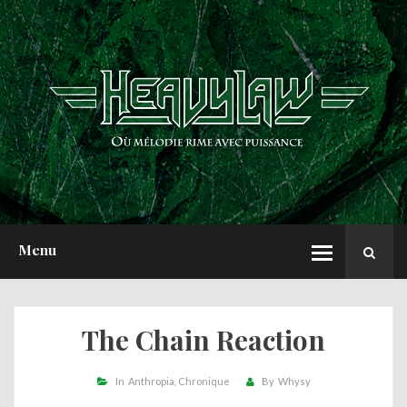
ACCUEIL
NEWS
CHRONIQUES
INTERVIEWS
REPORTS
A PROPOS
Menu
The Chain Reaction
In
Anthropia
Chronique
By
Whysy