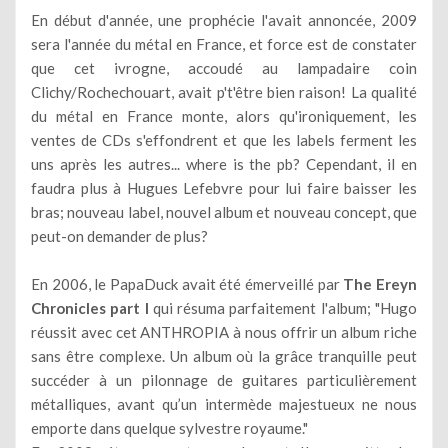
En début d'année, une prophécie l'avait annoncée, 2009
sera l'année du métal en France, et force est de constater
que cet ivrogne, accoudé au lampadaire coin
Clichy/Rochechouart, avait p't'être bien raison! La qualité
du métal en France monte, alors qu'ironiquement, les
ventes de CDs s'effondrent et que les labels ferment les
uns après les autres... where is the pb? Cependant, il en
faudra plus à Hugues Lefebvre pour lui faire baisser les
bras; nouveau label, nouvel album et nouveau concept, que
peut-on demander de plus?
En 2006, le PapaDuck avait été émerveillé par
The Ereyn
Chronicles part I
qui résuma parfaitement l'album; "Hugo
réussit avec cet ANTHROPIA à nous offrir un album riche
sans être complexe. Un album où la grâce tranquille peut
succéder à un pilonnage de guitares particulièrement
métalliques, avant qu’un intermède majestueux ne nous
emporte dans quelque sylvestre royaume."