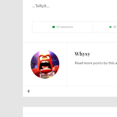
…TeRyX…
0 Comments
09
Whysy
Read
more posts
by this 