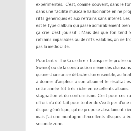
expérimentés. C’est, comme souvent, dans le fon
dans une facilité musicale hallucinante en ne pr
riffs génériques et aux refrains sans intérêt. Le
est le type d’album qui passe admirablement bien 
ça crie, c’est jouissif ! Mais dès que l’on tend l
refrains imparables ou de riffs valables, on ne t
pas la médiocrité.
Pourtant « The Crossfire » transpire le professi
Swäno) ou de la construction même des chansons plu
qu’une chanson se détache d’un ensemble, au fina
à donner d’ampleur à son album et le résultat es
cette année fût très riche en excellents albums.
stagnation et du conformisme. C’est pour ces ra
effort n’a été fait pour tenter de s'extirper d’une
disque générique, qui ne propose absolument rien 
mais j’ai une montagne d’excellents disques à éc
seconde zone.