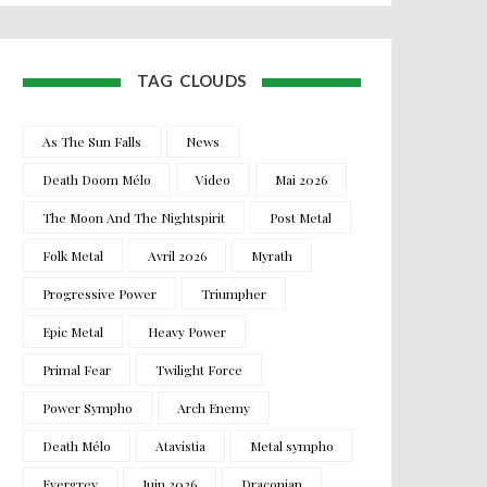
TAG CLOUDS
As The Sun Falls
News
Death Doom Mélo
Video
Mai 2026
The Moon And The Nightspirit
Post Metal
Folk Metal
Avril 2026
Myrath
Progressive Power
Triumpher
Epic Metal
Heavy Power
Primal Fear
Twilight Force
Power Sympho
Arch Enemy
Death Mélo
Atavistia
Metal sympho
Evergrey
Juin 2026
Draconian