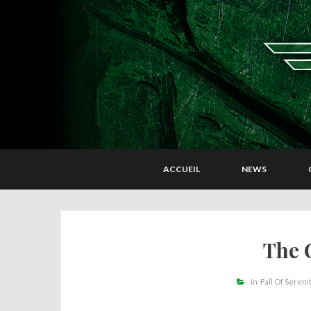
ACCUEIL
NEWS
The 
In
Fall Of Sereni