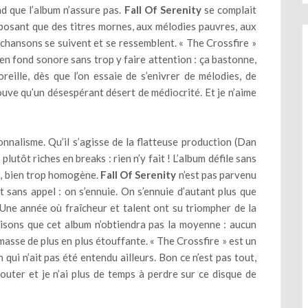
d que l’album n’assure pas.
Fall Of Serenity
se complait
oposant que des titres mornes, aux mélodies pauvres, aux
s chansons se suivent et se ressemblent. « The Crossfire »
en fond sonore sans trop y faire attention : ça bastonne,
’oreille, dès que l’on essaie de s’enivrer de mélodies, de
rouve qu’un désespérant désert de médiocrité. Et je n’aime
onnalisme. Qu’il s’agisse de la flatteuse production (Dan
tôt riches en breaks : rien n’y fait ! L’album défile sans
l, bien trop homogène.
Fall Of Serenity
n’est pas parvenu
t sans appel : on s’ennuie. On s’ennuie d’autant plus que
 Une année où fraîcheur et talent ont su triompher de la
isons que cet album n’obtiendra pas la moyenne : aucun
 masse de plus en plus étouffante. « The Crossfire » est un
qui n’ait pas été entendu ailleurs. Bon ce n’est pas tout,
outer et je n’ai plus de temps à perdre sur ce disque de