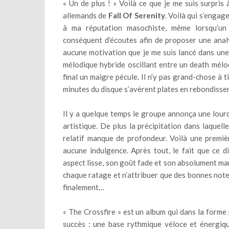
« Un de plus ! » Voilà ce que je me suis surpris
allemands de
Fall Of Serenity
. Voilà qui s’engag
à ma réputation masochiste, même lorsqu’un
conséquent d’écoutes afin de proposer une analy
aucune motivation que je me suis lancé dans un
mélodique hybride oscillant entre un death mélo
final un maigre pécule. Il n’y pas grand-chose à t
minutes du disque s’avèrent plates en rebondissem
Il y a quelque temps le groupe annonça une lourd
artistique. De plus la précipitation dans laquel
relatif manque de profondeur. Voilà une premièr
aucune indulgence. Après tout, le fait que ce 
aspect lisse, son goût fade et son absolument ma
chaque ratage et n’attribuer que des bonnes note
finalement…
« The Crossfire » est un album qui dans la form
succès : une base rythmique véloce et énergiqu