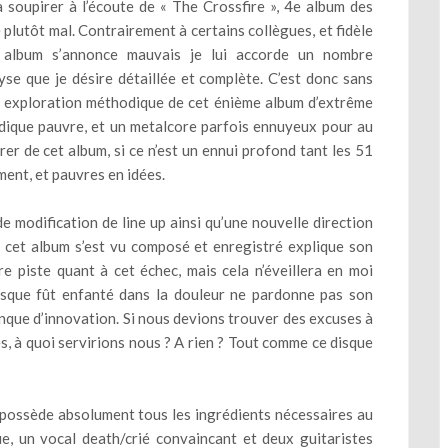
 à soupirer à l’écoute de « The Crossfire », 4e album des
e plutôt mal. Contrairement à certains collègues, et fidèle
 album s’annonce mauvais je lui accorde un nombre
se que je désire détaillée et complète. C’est donc sans
e exploration méthodique de cet énième album d’extrême
dique pauvre, et un metalcore parfois ennuyeux pour au
irer de cet album, si ce n’est un ennui profond tant les 51
ent, et pauvres en idées.
e modification de line up ainsi qu’une nouvelle direction
le cet album s’est vu composé et enregistré explique son
e piste quant à cet échec, mais cela n’éveillera en moi
disque fût enfanté dans la douleur ne pardonne pas son
nque d’innovation. Si nous devions trouver des excuses à
s, à quoi servirions nous ? A rien ? Tout comme ce disque
e possède absolument tous les ingrédients nécessaires au
e, un vocal death/crié convaincant et deux guitaristes