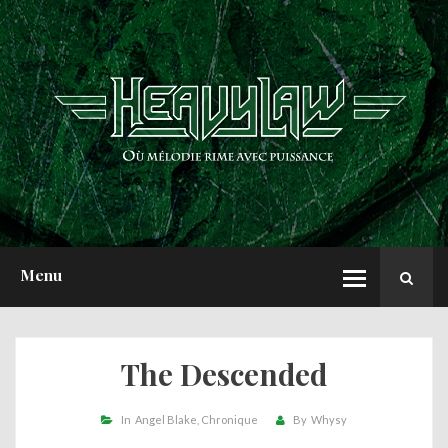
ACCUEIL
NEWS
CHRONIQUES
INTERVIEWS
REPORTS
A PROPOS
Menu
The Descended
In
Angel Blake
Chronique
By
Whysy