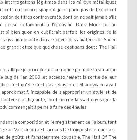
s interrogations légitimes dans les milieux métalliques
récents du combo espagnol (je ne parle pas de l'excellent
sion de titres controversés, dont on ne sait jamais s'ils
: je pense notamment à l'éponyme Dark Moor ou au
si bien qu'on en oublierait parfois les origines de la
ce aussi marquante dans le coeur des amateurs de Speed
e de grand : et ce quelque chose c'est sans doute The Hall
métallique je procéderai à un rapide point de la situation
e bug de l'an 2000, et accessoirement la sortie de leur
dire c'est qu'elle n'est pas reluisante : Shadowland avait
pproximatif, incapable de s'approprier un style et de
hanteuse affligeante), bref rien ne laissait envisager la
sody commençait à peine à faire des émules.
ndant la composition et l'enregistrement de l'album, tant
age au Vatican ou à St Jacques De Compostelle, que sais-
autes de goûts et l'amateurisme coupable, The Hall Of The