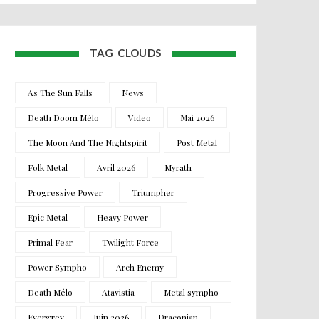
TAG CLOUDS
As The Sun Falls
News
Death Doom Mélo
Video
Mai 2026
The Moon And The Nightspirit
Post Metal
Folk Metal
Avril 2026
Myrath
Progressive Power
Triumpher
Epic Metal
Heavy Power
Primal Fear
Twilight Force
Power Sympho
Arch Enemy
Death Mélo
Atavistia
Metal sympho
Evergrey
Juin 2026
Draconian