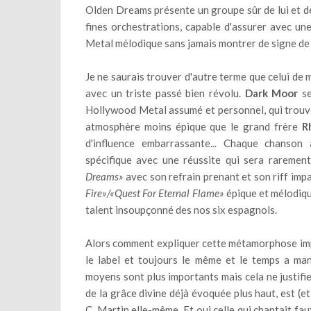
Olden Dreams présente un groupe sûr de lui et de
fines orchestrations, capable d'assurer avec un
Metal mélodique sans jamais montrer de signe de 
Je ne saurais trouver d'autre terme que celui de m
avec un triste passé bien révolu.
Dark Moor
se
Hollywood Metal assumé et personnel, qui trouve
atmosphère moins épique que le grand frère
R
d'influence embarrassante... Chaque chanson 
spécifique avec une réussite qui sera rareme
Dreams»
avec son refrain prenant et son riff imp
Fire»/«Quest For Eternal Flame»
épique et mélodique
talent insoupçonné des nos six espagnols.
Alors comment expliquer cette métamorphose impr
le label et toujours le même et le temps a man
moyens sont plus importants mais cela ne justifie
de la grâce divine déjà évoquée plus haut, est (et 
C. Martin elle-même. Et oui celle qui chantait f