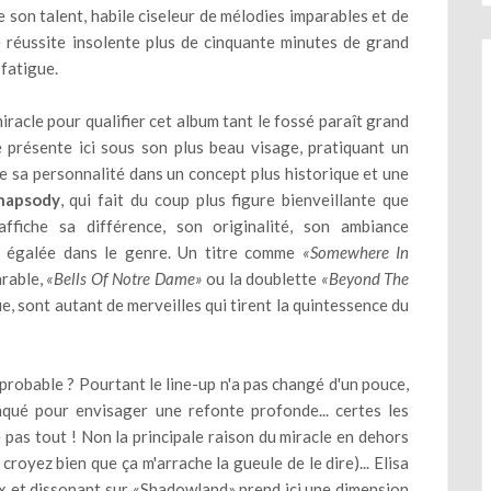
 son talent, habile ciseleur de mélodies imparables et de
e réussite insolente plus de cinquante minutes de grand
fatigue.
iracle pour qualifier cet album tant le fossé paraît grand
 présente ici sous son plus beau visage, pratiquant un
 sa personnalité dans un concept plus historique et une
hapsody
, qui fait du coup plus figure bienveillante que
affiche sa différence, son originalité, son ambiance
nt égalée dans le genre. Un titre comme
«Somewhere In
arable,
«Bells Of Notre Dame»
ou la doublette
«Beyond The
, sont autant de merveilles qui tirent la quintessence du
obable ? Pourtant le line-up n'a pas changé d'un pouce,
qué pour envisager une refonte profonde... certes les
 pas tout ! Non la principale raison du miracle en dehors
croyez bien que ça m'arrache la gueule de le dire)... Elisa
aux et dissonant sur «Shadowland» prend ici une dimension