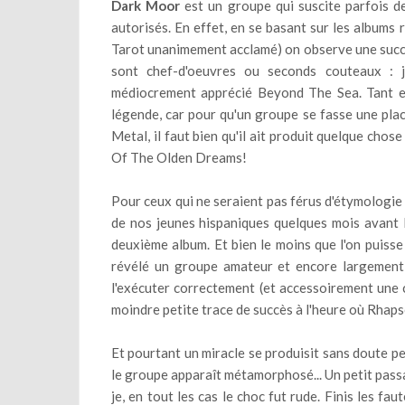
Dark Moor
est un groupe qui suscite parfois de
autorisés. En effet, en se basant sur les albums 
Tarot unanimement acclamé) on observe une succes
sont chef-d'oeuvres ou seconds couteaux 
médiocrement apprécié Beyond The Sea. Tant est 
légende, car pour qu'un groupe se fasse une pla
Metal, il faut bien qu'il ait produit quelque chos
Of The Olden Dreams!
Pour ceux qui ne seraient pas férus d'étymologie 
de nos jeunes hispaniques quelques mois avant l
deuxième album. Et bien le moins que l'on puisse 
révélé un groupe amateur et encore largement a
l'exécuter correctement (et accessoirement une c
moindre petite trace de succès à l'heure où Rhap
Et pourtant un miracle se produisit sans doute pe
le groupe apparaît métamorphosé... Un petit pass
je, en tout les cas le choc fut rude. Finis les f