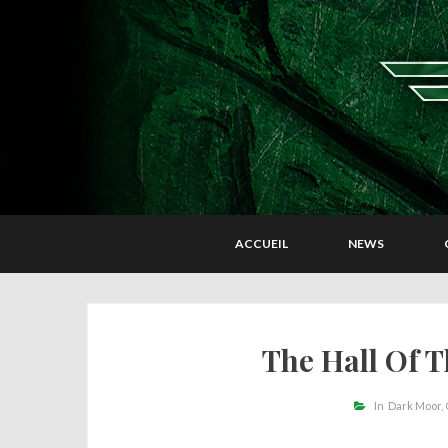
ACCUEIL
NEWS
The Hall Of 
In
Dark Moor