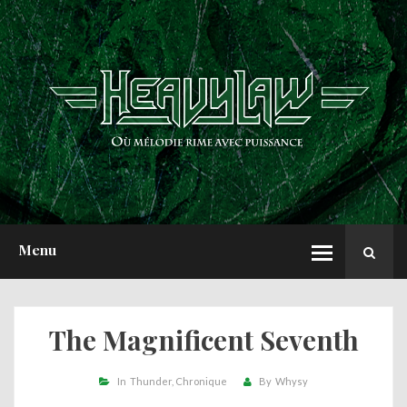
ACCUEIL
NEWS
CHRONIQUES
INTERVIEWS
REPORTS
A PROPOS
Menu
The Magnificent Seventh
In
Thunder
Chronique
By
Whysy