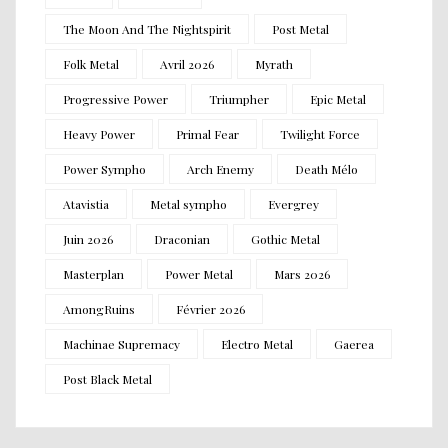
The Moon And The Nightspirit
Post Metal
Folk Metal
Avril 2026
Myrath
Progressive Power
Triumpher
Epic Metal
Heavy Power
Primal Fear
Twilight Force
Power Sympho
Arch Enemy
Death Mélo
Atavistia
Metal sympho
Evergrey
Juin 2026
Draconian
Gothic Metal
Masterplan
Power Metal
Mars 2026
AmongRuins
Février 2026
Machinae Supremacy
Electro Metal
Gaerea
Post Black Metal