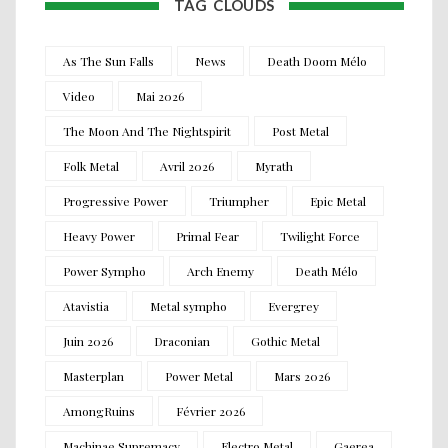
TAG CLOUDS
As The Sun Falls
News
Death Doom Mélo
Video
Mai 2026
The Moon And The Nightspirit
Post Metal
Folk Metal
Avril 2026
Myrath
Progressive Power
Triumpher
Epic Metal
Heavy Power
Primal Fear
Twilight Force
Power Sympho
Arch Enemy
Death Mélo
Atavistia
Metal sympho
Evergrey
Juin 2026
Draconian
Gothic Metal
Masterplan
Power Metal
Mars 2026
AmongRuins
Février 2026
Machinae Supremacy
Electro Metal
Gaerea