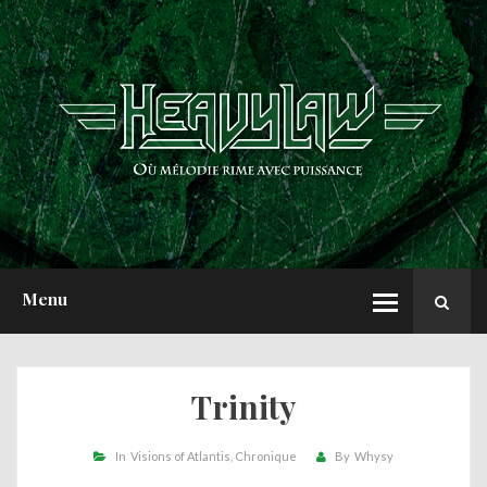
ACCUEIL
NEWS
CHRONIQUES
INTERVIEWS
REPORTS
A PROPOS
Menu
Trinity
In
Visions of Atlantis
Chronique
By
Whysy