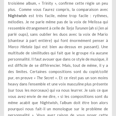
troisième album, « Trinity », confirme cette règle un peu
plus. Comme vous l’aurez compris, la comparaison avec
Nightwish
est très facile, même trop facile : rythmes,
mélodies. Je ne parle même pas de la voix de Melissa qui
ressemble étrangement à celle de
Tarja Turunen
(ah si j’en ai
parlé oups), sans oublier les duos avec la voix de Mario
(chanteur à part entière) qui font énormément penser à
Marco Hietala
(qui est bien au-dessus en passant). Une
multitude de similitudes qui fait que le groupe n’a aucune
personnalité. Il faut avouer que dans ce style de musique, il
est difficile de se différencier. Mais, tout de même, il y a
des limites. Certaines compositions sont du copié/collé
pur, en preuve
« The Secret »
. Et ce n’est pas un son moins
heavy dans l’ensemble et une voix masculine plus présente
(sur tous les morceaux) qui va nous leurrer. Je sais ce que
vous avez envie de me dire, « si les compositions sont du
même acabit que Nightwish, l’album doit être bon alors
pourquoi nous fait-il un monologue sur le problème de
personnalité ». Vous avez raison de vous poser cette