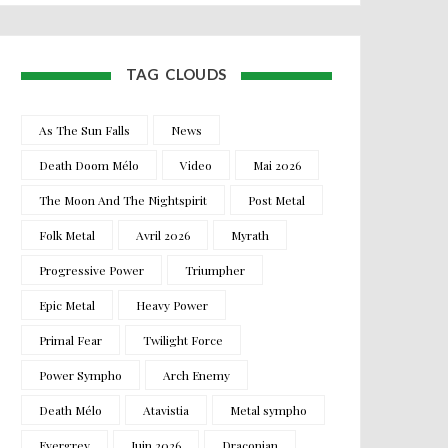
TAG CLOUDS
As The Sun Falls
News
Death Doom Mélo
Video
Mai 2026
The Moon And The Nightspirit
Post Metal
Folk Metal
Avril 2026
Myrath
Progressive Power
Triumpher
Epic Metal
Heavy Power
Primal Fear
Twilight Force
Power Sympho
Arch Enemy
Death Mélo
Atavistia
Metal sympho
Evergrey
Juin 2026
Draconian