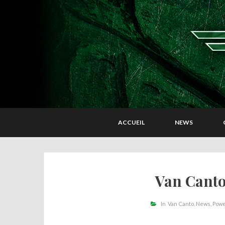
ACCUEIL
NEWS
Van Canto
In
Van Canto
News
Powe