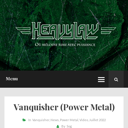
ACCUEIL
NEWS
CHRONIQUES
INTERVIEWS
REPORTS
A PROPOS
Menu
Vanquisher (Power Metal)
In
Vanquisher
News
Power Metal
Video
Juillet 2022
By
Sog