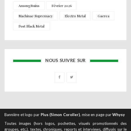
AmongRuins
Février 2026
Machinae Supremacy
Electro Metal
Gaerea
Post Black Metal
NOUS SUIVRE SUR
Bannière et logo par
Plus (Simon Coroller)
, mise en page par
Whysy
Toutes images (hors logos, pochettes, visuels promotionnels des
groupes, etc.), textes, chroniques, reports et interviews, diffusés sur le