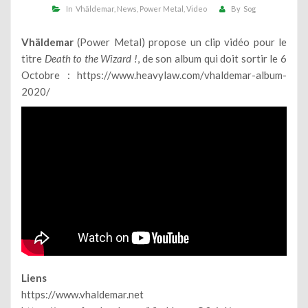
In
Vhäldemar
News
Power Metal
Video
By
Sog
Vhäldemar
(Power Metal) propose un clip vidéo pour le
titre
Death to the Wizard !
, de son album qui doit sortir le 6
Octobre :
https://www.heavylaw.com/vhaldemar-album-
2020/
Liens
https://www.vhaldemar.net