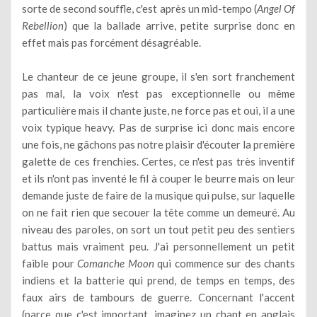
sorte de second souffle, c'est après un mid-tempo (
Angel Of
Rebellion
) que la ballade arrive, petite surprise donc en
effet mais pas forcément désagréable.
Le chanteur de ce jeune groupe, il s'en sort franchement
pas mal, la voix n'est pas exceptionnelle ou même
particulière mais il chante juste, ne force pas et oui, il a une
voix typique heavy. Pas de surprise ici donc mais encore
une fois, ne gâchons pas notre plaisir d'écouter la première
galette de ces frenchies. Certes, ce n'est pas très inventif
et ils n'ont pas inventé le fil à couper le beurre mais on leur
demande juste de faire de la musique qui pulse, sur laquelle
on ne fait rien que secouer la tête comme un demeuré. Au
niveau des paroles, on sort un tout petit peu des sentiers
battus mais vraiment peu. J'ai personnellement un petit
faible pour
Comanche Moon
qui commence sur des chants
indiens et la batterie qui prend, de temps en temps, des
faux airs de tambours de guerre. Concernant l'accent
(parce que c'est important, imaginez un chant en anglais