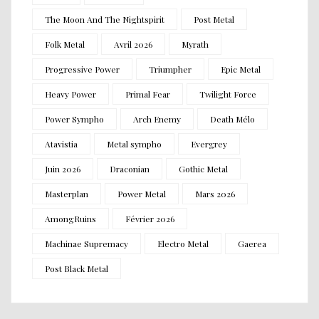
The Moon And The Nightspirit
Post Metal
Folk Metal
Avril 2026
Myrath
Progressive Power
Triumpher
Epic Metal
Heavy Power
Primal Fear
Twilight Force
Power Sympho
Arch Enemy
Death Mélo
Atavistia
Metal sympho
Evergrey
Juin 2026
Draconian
Gothic Metal
Masterplan
Power Metal
Mars 2026
AmongRuins
Février 2026
Machinae Supremacy
Electro Metal
Gaerea
Post Black Metal