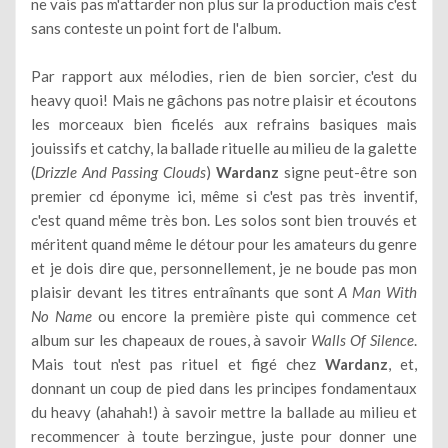
ne vais pas m'attarder non plus sur la production mais c'est
sans conteste un point fort de l'album.
Par rapport aux mélodies, rien de bien sorcier, c'est du
heavy quoi! Mais ne gâchons pas notre plaisir et écoutons
les morceaux bien ficelés aux refrains basiques mais
jouissifs et catchy, la ballade rituelle au milieu de la galette
(
Drizzle And Passing Clouds
)
Wardanz
signe peut-être son
premier cd éponyme ici, même si c'est pas très inventif,
c'est quand même très bon. Les solos sont bien trouvés et
méritent quand même le détour pour les amateurs du genre
et je dois dire que, personnellement, je ne boude pas mon
plaisir devant les titres entraînants que sont
A Man With
No Name
ou encore la première piste qui commence cet
album sur les chapeaux de roues, à savoir
Walls Of Silence
.
Mais tout n'est pas rituel et figé chez
Wardanz
, et,
donnant un coup de pied dans les principes fondamentaux
du heavy (ahahah!) à savoir mettre la ballade au milieu et
recommencer à toute berzingue, juste pour donner une