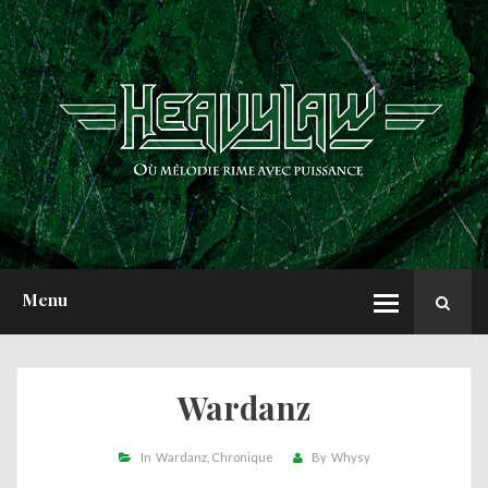
ACCUEIL
NEWS
CHRONIQUES
INTERVIEWS
REPORTS
A PROPOS
Menu
Wardanz
In
Wardanz
Chronique
By
Whysy