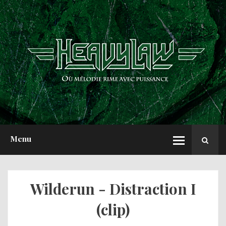
ACCUEIL
NEWS
CHRONIQUES
INTERVIEWS
REPORTS
A PROPOS
Menu
Wilderun - Distraction I
(clip)