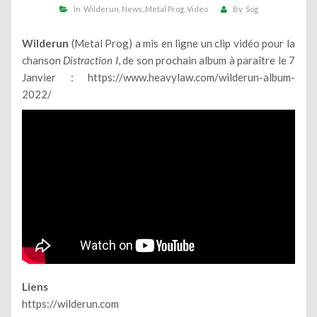
In
Wilderun
News
Metal Prog
Video
By
Sog
Wilderun
(Metal Prog) a mis en ligne un clip vidéo pour la
chanson
Distraction I
, de son prochain album à paraître le 7
Janvier :
https://www.heavylaw.com/wilderun-album-
2022/
Liens
https://wilderun.com