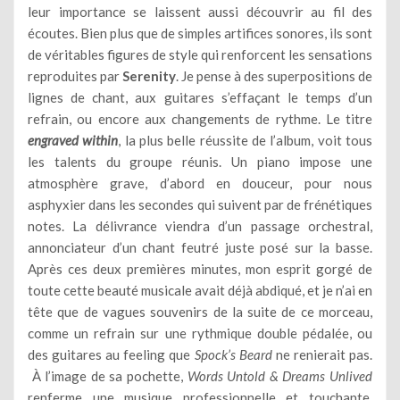
leur importance se laissent aussi découvrir au fil des
écoutes. Bien plus que de simples artifices sonores, ils sont
de véritables figures de style qui renforcent les sensations
reproduites par
Serenity
. Je pense à des superpositions de
lignes de chant, aux guitares s’effaçant le temps d’un
refrain, ou encore aux changements de rythme. Le titre
engraved within
, la plus belle réussite de l’album, voit tous
les talents du groupe réunis. Un piano impose une
atmosphère grave, d’abord en douceur, pour nous
asphyxier dans les secondes qui suivent par de frénétiques
notes. La délivrance viendra d’un passage orchestral,
annonciateur d’un chant feutré juste posé sur la basse.
Après ces deux premières minutes, mon esprit gorgé de
toute cette beauté musicale avait déjà abdiqué, et je n’ai en
tête que de vagues souvenirs de la suite de ce morceau,
comme un refrain sur une rythmique double pédalée, ou
des guitares au feeling que
Spock’s Beard
ne renierait pas.
À l’image de sa pochette,
Words Untold & Dreams Unlived
renferme une musique professionnelle et touchante,