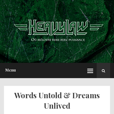
ACCUEIL
NEWS
CHRONIQUES
INTERVIEWS
REPORTS
A PROPOS
Menu
Words Untold & Dreams
Unlived