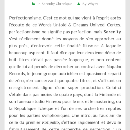
In
Serenity
Chronique
By
Whysy
Perfectionnisme. C’est ce mot qui me vient à l’esprit après
l’écoute de ce Words Untold & Dreams Unlived. Certes,
perfectionnisme ne signifie pas perfection, mais
Serenity
s’est réellement donné les moyens de s’en approcher au
plus près, d’entrevoir cette finalité illusoire à laquelle
beaucoup aspirent. Il faut dire que leur deuxième démo de
huit titres n’était pas passée inaperçue, et non content
qu’elle lui ait permis de décrocher un contrat avec Napalm
Records, le jeune groupe autrichien est quasiment reparti
de zéro, n’en conservant que quatre titres, et s’offrant un
enregistrement digne d’une super production. Celui-ci
s’étale dans pas moins de quatre pays, dont la Finlande et
son fameux studio Finnvox pour le mix et le mastering, ou
la République Tchèque et l’un de ses orchestres réputés
pour les parties symphoniques. Une intro, au faux air de
celle du premier
Kotipelto
, s’efface rapidement et dévoile
l’aboutissement de cette recherche de perfection : un