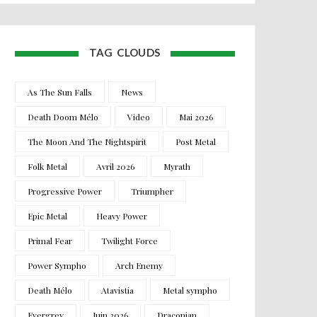
TAG CLOUDS
As The Sun Falls
News
Death Doom Mélo
Video
Mai 2026
The Moon And The Nightspirit
Post Metal
Folk Metal
Avril 2026
Myrath
Progressive Power
Triumpher
Epic Metal
Heavy Power
Primal Fear
Twilight Force
Power Sympho
Arch Enemy
Death Mélo
Atavistia
Metal sympho
Evergrey
Juin 2026
Draconian