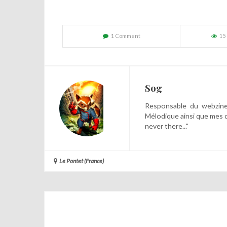
1 Comment
15
Sog
Responsable du webzine,
Mélodique ainsi que mes 
never there..."
Le Pontet (France)