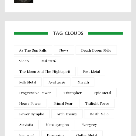
TAG CLOUDS
As The Sun Falls
News
Death Doom Mélo
Video
Mai 2026
The Moon And The Nightspirit
Post Metal
Folk Metal
Avril 2026
Myrath
Progressive Power
Triumpher
Epic Metal
Heavy Power
Primal Fear
Twilight Force
Power Sympho
Arch Enemy
Death Mélo
Atavistia
Metal sympho
Evergrey
Juin 2026
Draconian
Gothic Metal