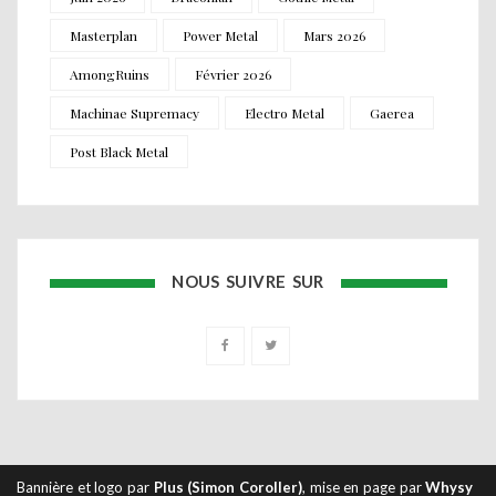
Masterplan
Power Metal
Mars 2026
AmongRuins
Février 2026
Machinae Supremacy
Electro Metal
Gaerea
Post Black Metal
NOUS SUIVRE SUR
Bannière et logo par
Plus (Simon Coroller)
, mise en page par
Whysy