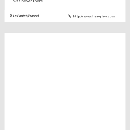
was never there..."
Le Pontet (France)
http://www.heavylaw.com