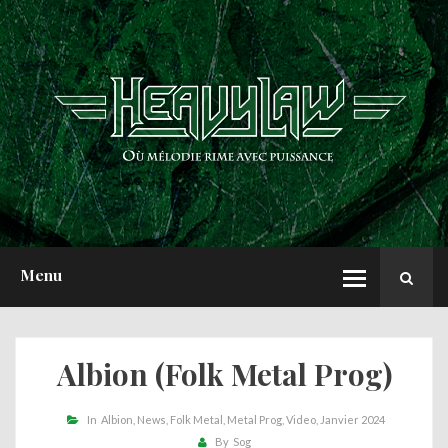
ACCUEIL
NEWS
CHRONIQUES
INTERVIEWS
REPORTS
A PROPOS
Menu
Albion (Folk Metal Prog)
In
Albion
News
Folk Metal
Metal Prog
Video
Janvier 2024
By
Sog