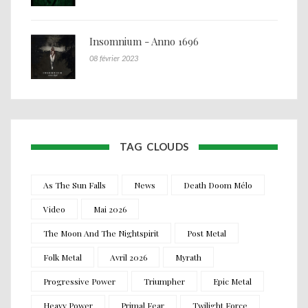
Insomnium - Anno 1696
08 février 2023
TAG CLOUDS
As The Sun Falls
News
Death Doom Mélo
Video
Mai 2026
The Moon And The Nightspirit
Post Metal
Folk Metal
Avril 2026
Myrath
Progressive Power
Triumpher
Epic Metal
Heavy Power
Primal Fear
Twilight Force