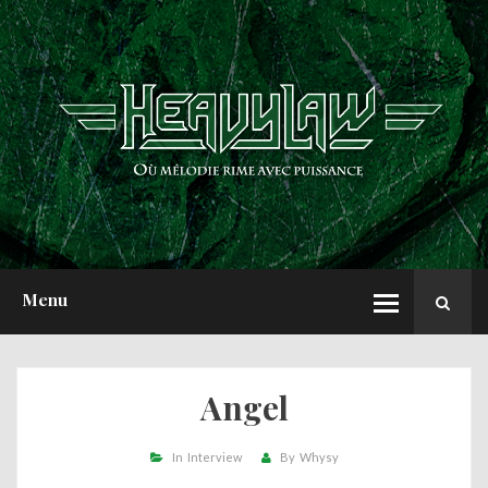
ACCUEIL
NEWS
CHRONIQUES
INTERVIEWS
REPORTS
A PROPOS
Menu
Angel
In
Interview
By
Whysy