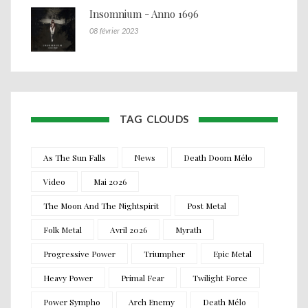
Insomnium - Anno 1696
08 février 2023
TAG CLOUDS
As The Sun Falls
News
Death Doom Mélo
Video
Mai 2026
The Moon And The Nightspirit
Post Metal
Folk Metal
Avril 2026
Myrath
Progressive Power
Triumpher
Epic Metal
Heavy Power
Primal Fear
Twilight Force
Power Sympho
Arch Enemy
Death Mélo