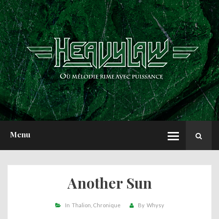
ACCUEIL
NEWS
CHRONIQUES
INTERVIEWS
REPORTS
A PROPOS
Menu
Another Sun
In
Thalion
Chronique
By
Whysy