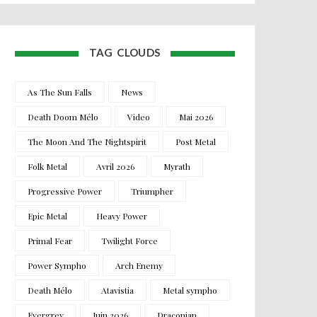
TAG CLOUDS
As The Sun Falls
News
Death Doom Mélo
Video
Mai 2026
The Moon And The Nightspirit
Post Metal
Folk Metal
Avril 2026
Myrath
Progressive Power
Triumpher
Epic Metal
Heavy Power
Primal Fear
Twilight Force
Power Sympho
Arch Enemy
Death Mélo
Atavistia
Metal sympho
Evergrey
Juin 2026
Draconian