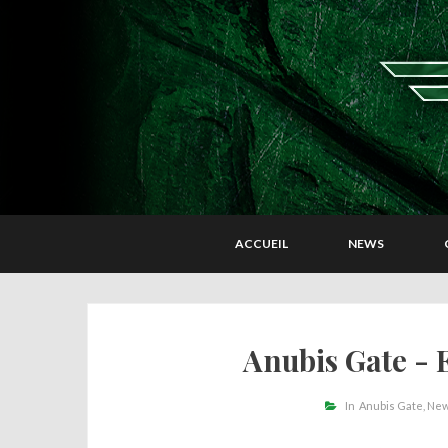
ACCUEIL
NEWS
Anubis Gate - 
In
Anubis Gate
Ne