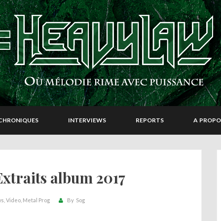
CHRONIQUES
INTERVIEWS
REPORTS
A PROPO
Extraits album 2017
ws
Video
Metal Prog
By
Sog