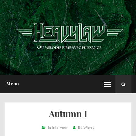
ACCUEIL
NEWS
CHRONIQUES
INTERVIEWS
REPORTS
A PROPOS
Menu
Autumn I
In
Interview
By
Whysy