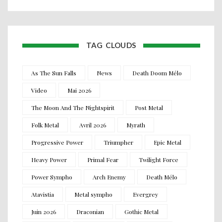
TAG CLOUDS
As The Sun Falls
News
Death Doom Mélo
Video
Mai 2026
The Moon And The Nightspirit
Post Metal
Folk Metal
Avril 2026
Myrath
Progressive Power
Triumpher
Epic Metal
Heavy Power
Primal Fear
Twilight Force
Power Sympho
Arch Enemy
Death Mélo
Atavistia
Metal sympho
Evergrey
Juin 2026
Draconian
Gothic Metal