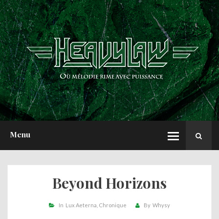
ACCUEIL
NEWS
CHRONIQUES
INTERVIEWS
REPORTS
A PROPOS
Menu
Beyond Horizons
In
Lux Aeterna
Chronique
By
Whysy