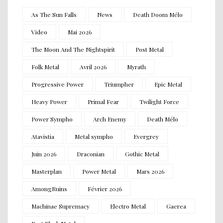
As The Sun Falls
News
Death Doom Mélo
Video
Mai 2026
The Moon And The Nightspirit
Post Metal
Folk Metal
Avril 2026
Myrath
Progressive Power
Triumpher
Epic Metal
Heavy Power
Primal Fear
Twilight Force
Power Sympho
Arch Enemy
Death Mélo
Atavistia
Metal sympho
Evergrey
Juin 2026
Draconian
Gothic Metal
Masterplan
Power Metal
Mars 2026
AmongRuins
Février 2026
Machinae Supremacy
Electro Metal
Gaerea