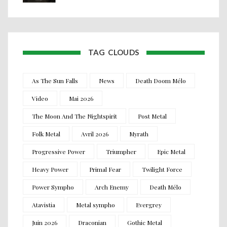
TAG CLOUDS
As The Sun Falls
News
Death Doom Mélo
Video
Mai 2026
The Moon And The Nightspirit
Post Metal
Folk Metal
Avril 2026
Myrath
Progressive Power
Triumpher
Epic Metal
Heavy Power
Primal Fear
Twilight Force
Power Sympho
Arch Enemy
Death Mélo
Atavistia
Metal sympho
Evergrey
Juin 2026
Draconian
Gothic Metal