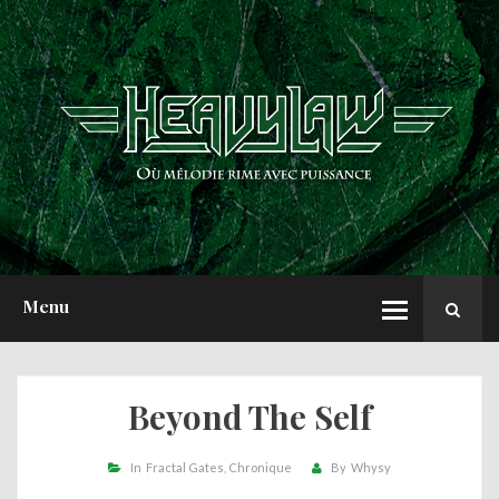
ACCUEIL
NEWS
CHRONIQUES
INTERVIEWS
REPORTS
A PROPOS
Menu
Beyond The Self
In
Fractal Gates
Chronique
By
Whysy