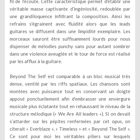
fil de l'écoute. Cette caractéristique permet d'établir une
véritable masse captivante d’ingéniosité, redoublée par
une grandiloquence infiltrant la composition. Ainsi les
refrains s'égrainent avec fluidité alors que les leads
guitares se diffusent dans une limpidité exemplaire. Les
morceaux sauront être suffisamment lourds pour nous
dispenser de mélodies punchy sans pour autant sombrer
dans une violence aveuglée et le tour de force est réalisé
par les afflux à la guitare.
Beyond The Self est comparable à un bloc musical très
dense, ventilé par les riffs spatiaux. Les chansons sont
montées avec puissance tout en conservant un doigté
apposé ponctuellement afin d’embrasser une envergure
musicale plus éclatante tout en rehaussant le niveau de la
structure mélodique (« We Are All leaders »). Si on devait
s’attarder sur les pépites renfermées par cet opus, on
citerait « Everblaze », « Timeless » et « Beyond The Self ».
Ce sont pour moi les véritables piliers sur lesquels