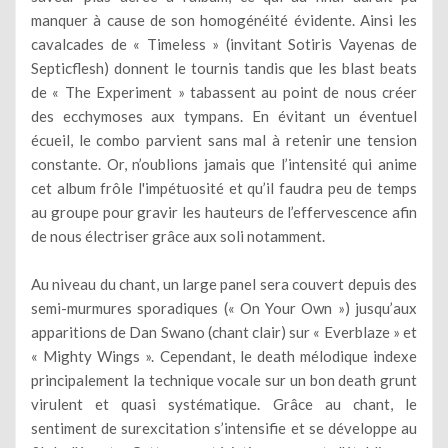
manquer à cause de son homogénéité évidente. Ainsi les
cavalcades de « Timeless » (invitant Sotiris Vayenas de
Septicflesh) donnent le tournis tandis que les blast beats
de « The Experiment » tabassent au point de nous créer
des ecchymoses aux tympans. En évitant un éventuel
écueil, le combo parvient sans mal à retenir une tension
constante. Or, n’oublions jamais que l’intensité qui anime
cet album frôle l'impétuosité et qu’il faudra peu de temps
au groupe pour gravir les hauteurs de l’effervescence afin
de nous électriser grâce aux soli notamment.
Au niveau du chant, un large panel sera couvert depuis des
semi-murmures sporadiques (« On Your Own ») jusqu’aux
apparitions de Dan Swano (chant clair) sur « Everblaze » et
« Mighty Wings ». Cependant, le death mélodique indexe
principalement la technique vocale sur un bon death grunt
virulent et quasi systématique. Grâce au chant, le
sentiment de surexcitation s’intensifie et se développe au