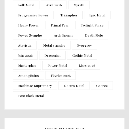
Folk Metal
Avril 2026
Myrath
Progressive Power
Triumpher
Epic Metal
Heavy Power
Primal Fear
Twilight Force
Power Sympho
Arch Enemy
Death Mélo
Atavistia
Metal sympho
Evergrey
Juin 2026
Draconian
Gothic Metal
Masterplan
Power Metal
Mars 2026
AmongRuins
Février 2026
Machinae Supremacy
Electro Metal
Gaerea
Post Black Metal