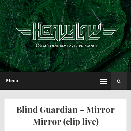
ACCUEIL
NEWS
CHRONIQUES
INTERVIEWS
REPORTS
A PROPOS
Menu
Blind Guardian - Mirror
Mirror (clip live)