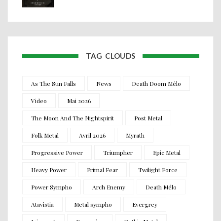
TAG CLOUDS
As The Sun Falls
News
Death Doom Mélo
Video
Mai 2026
The Moon And The Nightspirit
Post Metal
Folk Metal
Avril 2026
Myrath
Progressive Power
Triumpher
Epic Metal
Heavy Power
Primal Fear
Twilight Force
Power Sympho
Arch Enemy
Death Mélo
Atavistia
Metal sympho
Evergrey