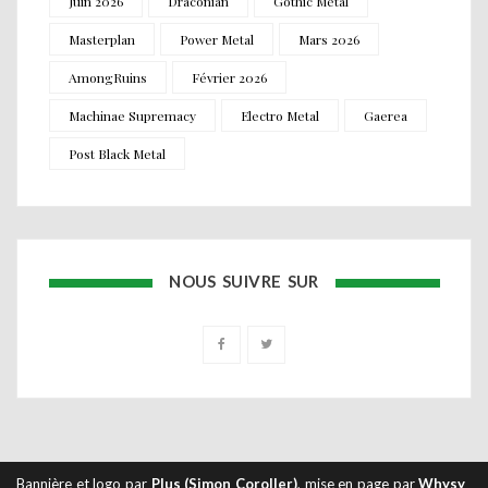
Juin 2026
Draconian
Gothic Metal
Masterplan
Power Metal
Mars 2026
AmongRuins
Février 2026
Machinae Supremacy
Electro Metal
Gaerea
Post Black Metal
NOUS SUIVRE SUR
Bannière et logo par
Plus (Simon Coroller)
, mise en page par
Whysy