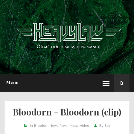
ACCUEIL
NEWS
CHRONIQUES
INTERVIEWS
REPORTS
A PROPOS
Menu
Bloodorn - Bloodorn (clip)
In
Bloodorn
News
Power Metal
Video
By
Sog