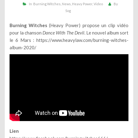
In
Burning Witches
News
Heavy Power
Video
By
Sog
Burning Witches
(Heavy Power) propose un clip vidéo
pour la chanson
Dance With The Devil
. Le nouvel album sort
le 6 Mars :
https://www.heavylaw.com/burning-witches-
album-2020/
Lien