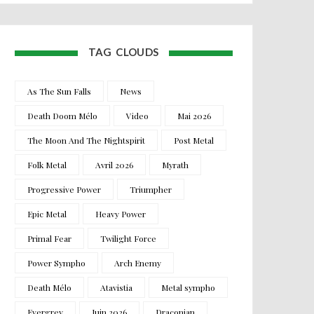
TAG CLOUDS
As The Sun Falls
News
Death Doom Mélo
Video
Mai 2026
The Moon And The Nightspirit
Post Metal
Folk Metal
Avril 2026
Myrath
Progressive Power
Triumpher
Epic Metal
Heavy Power
Primal Fear
Twilight Force
Power Sympho
Arch Enemy
Death Mélo
Atavistia
Metal sympho
Evergrey
Juin 2026
Draconian