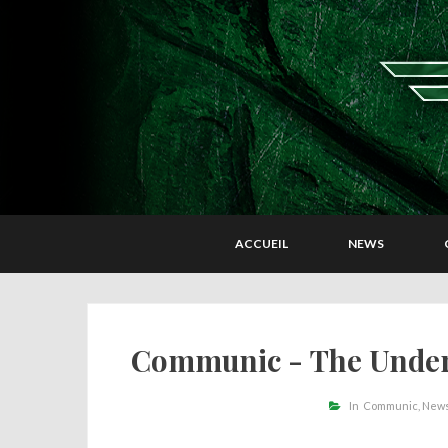
ACCUEIL
NEWS
Communic - The Underg
In
Communic
New