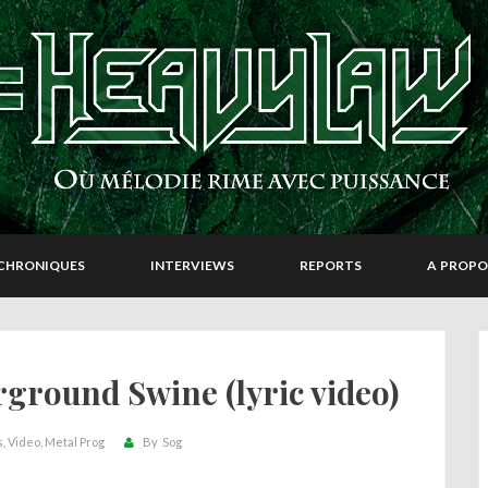
CHRONIQUES
INTERVIEWS
REPORTS
A PROPO
round Swine (lyric video)
s
Video
Metal Prog
By
Sog