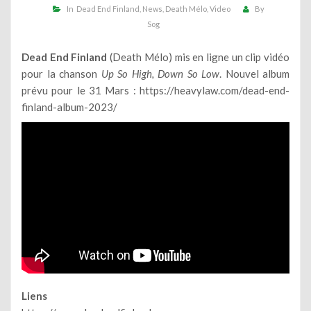
In
Dead End Finland
News
Death Mélo
Video
By
Sog
Dead End Finland
(Death Mélo) mis en ligne un clip vidéo
pour la chanson
Up So High, Down So Low
. Nouvel album
prévu pour le 31 Mars :
https://heavylaw.com/dead-end-
finland-album-2023/
Liens