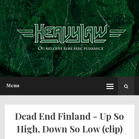
ACCUEIL
NEWS
CHRONIQUES
INTERVIEWS
REPORTS
A PROPOS
Menu
Dead End Finland - Up So
High, Down So Low (clip)