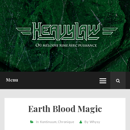
ACCUEIL
NEWS
CHRONIQUES
INTERVIEWS
REPORTS
A PROPOS
Menu
Earth Blood Magic
In
Kontinuum
Chronique
By
Whysy