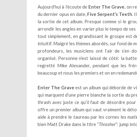
Aujourd’hui à l’écoute de
Enter The Grave
, on r
du dernier opus en date,
Five Serpent’s Teeth
. 
la sortie de cet album. Presque comme si le gro
arrondir les angles en varier plus le tempo de ses
tout simplement, en grandissant le groupe est d
intuitif. Malgré les thèmes abordés, sur fond de 
profondeurs, les musiciens ont l’air de s’en d
organisé. Personne n’est laissé de côté: la batte
regretté Mike Alexander, pendant que les frèr
beaucoup et nous les premiers et on en redemande
Enter The Grave
est un album qui déborde de vie
qui marquent d’une pierre blanche la sortie du pr
thrash avec juste ce qu’il faut de désordre pou
offre un premier album qui vaut vraiment le détou
aide à prendre le taureau par les cornes les mati
bien Matt Drake dans le titre “
Thrasher
”: jump into