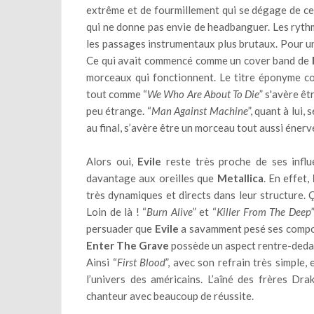
extrême et de fourmillement qui se dégage de ce
qui ne donne pas envie de headbanguer. Les rythm
les passages instrumentaux plus brutaux. Pour 
Ce qui avait commencé comme un cover band de
morceaux qui fonctionnent. Le titre éponyme co
tout comme “
We Who Are About To Die
” s'avère ê
peu étrange. “
Man Against Machine
”, quant à lui,
au final, s’avère être un morceau tout aussi énerv
Alors oui,
Evile
reste très proche de ses influ
davantage aux oreilles que
Metallica
. En effet,
très dynamiques et directs dans leur structure. Ç
Loin de là ! “
Burn Alive
” et “
Killer From The Deep
persuader que
Evile
a savamment pesé ses compos
Enter The Grave
possède un aspect rentre-dedan
Ainsi “
First Blood
”, avec son refrain très simple, e
l’univers des américains. L’aîné des frères Dr
chanteur avec beaucoup de réussite.