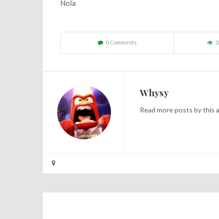
Nola
0 Comments
2
Whysy
Read
more posts
by this 