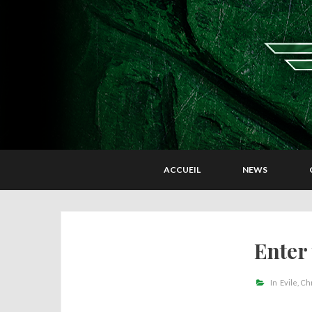
ACCUEIL
NEWS
Enter
In
Evile
Ch