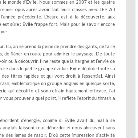
s le monde d’
Evile
. Nous sommes en 2007 et les quatre
remier opus après avoir fait leurs classes avec l’EP
All
’année précédente. L’heure est à la découverte, aux
e est sûre :
Evile
frappe fort. Mais pour le savoir encore
ave.
r. Ici, on ne prend la peine de prendre des gants, de faire
s, de flâner en route pour admirer le paysage. De toute
oir ou à découvrir. Il ne reste que la hargne et l’envie de
enre dans lequel le groupe évolue.
Evile
déploie toute sa
es titres rapides et qui vont droit à l’essentiel. Ainsi
rash, emblématique du groupe anglais en quelque sorte,
erie qui décoiffe et son refrain hautement efficace. J’ai
vous prouver à quel point, il reflète l’esprit du thrash a
 débordent d’énergie, comme si
Evile
avait du mal à se
es anglais laissent tout déborder et nous abreuvent sans
 des lames de rasoir. D’où cette impression d’activité