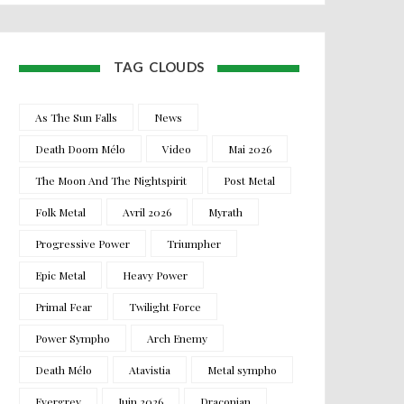
TAG CLOUDS
As The Sun Falls
News
Death Doom Mélo
Video
Mai 2026
The Moon And The Nightspirit
Post Metal
Folk Metal
Avril 2026
Myrath
Progressive Power
Triumpher
Epic Metal
Heavy Power
Primal Fear
Twilight Force
Power Sympho
Arch Enemy
Death Mélo
Atavistia
Metal sympho
Evergrey
Juin 2026
Draconian