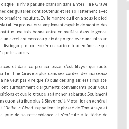
 disque. Il n’y a pas une chanson dans
Enter The Grave
es des guitares sont soutenus et les soli alternent avec
une première mouture,
Evile
montre qu’il en a sous le pied.
Metallica
prouve être amplement capable de monter des
nstitue une très bonne entre en matière dans le genre,
tre un excellent morceau plein de poigne avec une intro un
 se distingue par une entrée en matière tout en finesse qui,
é que les autres.
ences et dans ce premier essai, c’est
Slayer
qui saute
Enter The Grave
a plus dans ses cordes, des morceaux
a ne veut pas dire que l’album des anglais est simpliste.
” ont suffisamment d’arguments convaincants pour vous
itions et que le groupe sait mener sa barque.Seulement
s qu’on attribue plus à
Slayer
qu’à
Metallica
en général.
t “
Bathe in Blood
” rappellent le phrasé de Tom Araya et
ake joue de sa ressemblance et s'exécute à la tâche de