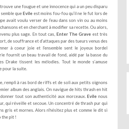
etrouve une fougue et une innocence qui a un peu disparu
Il semble que
Evile
est moins fou-fou qu’il ne le fut lors de
upe avait voulu verser de l’eau dans son vin ou au moins
 chansons et en cherchant à modifier sa recette. Ou alors,
evenu plus sage. En tout cas,
Enter The Grave
est très
mort, de souffrance et d’attaques par des tueurs venus des
onner à coeur joie et l’ensemble sent le joyeux bordel
rie fournit un beau travail de fond, aidé par la basse du
es Drake tissent les mélodies. Tout le monde s’amuse
 pour la suite.
, rempli à ras bord de riffs et de soli aux petits oignons
emier album des anglais. On navigue de hits thrash en hit
r donner tout son authenticité aux morceaux.
Evile
nous
r, qui réveille et secoue. Un concentré de thrash pur qui
ns gris et mornes. Alors n’hésitez plus et comme le dit si
 the pit !