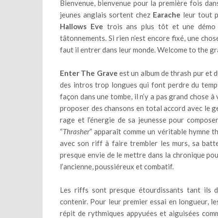
Bienvenue, bienvenue pour la première fois dan
jeunes anglais sortent chez
Earache
leur tout p
Hallows Eve
trois ans plus tôt et une démo l
tâtonnements. Si rien n’est encore fixé, une chos
faut il entrer dans leur monde. Welcome to the gr
Enter The Grave
est un album de thrash pur et du
des intros trop longues qui font perdre du temp
façon dans une tombe, il n’y a pas grand chose à v
proposer des chansons en total accord avec le g
rage et l’énergie de sa jeunesse pour composer d
“
Thrasher
” apparaît comme un véritable hymne th
avec son riff à faire trembler les murs, sa batt
presque envie de le mettre dans la chronique pour 
l’ancienne, poussiéreux et combatif.
Les riffs sont presque étourdissants tant ils
contenir. Pour leur premier essai en longueur, l
répit de rythmiques appyuées et aiguisées comme