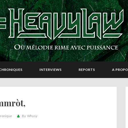
CHRONIQUES
INTERVIEWS
REPORTS
A PROPO
mmròt,
ronique
By
Whysy