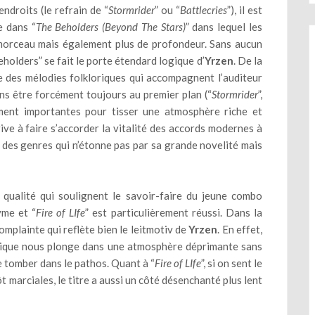
endroits (le refrain de “
Stormrider
” ou “
Battlecries
”), il est
e dans “
The Beholders (Beyond The Stars)
” dans lequel les
morceau mais également plus de profondeur. Sans aucun
olders” se fait le porte étendard logique d’
Yrzen
. De la
 des mélodies folkloriques qui accompagnent l’auditeur
ans être forcément toujours au premier plan (“
Stormrider
”,
amment importantes pour tisser une atmosphère riche et
rive à faire s’accorder la vitalité des accords modernes à
 des genres qui n’étonne pas par sa grande novelité mais
ualité qui soulignent le savoir-faire du jeune combo
yme et “
Fire of LIfe
” est particulièrement réussi. Dans la
omplainte qui reflète bien le leitmotiv de
Yrzen
. En effet,
tique nous plonge dans une atmosphère déprimante sans
e tomber dans le pathos. Quant à “
Fire of LIfe
”, si on sent le
t marciales, le titre a aussi un côté désenchanté plus lent