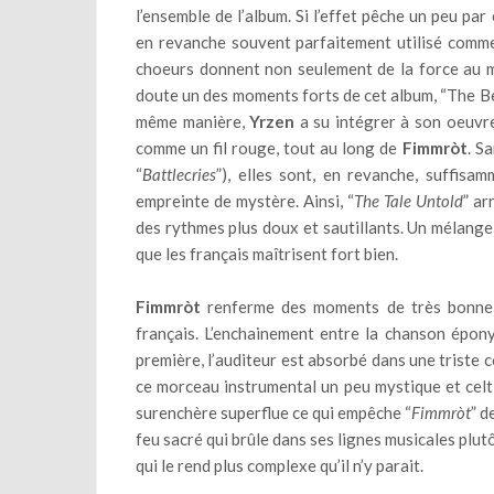
l’ensemble de l’album. Si l’effet pêche un peu par 
en revanche souvent parfaitement utilisé comm
choeurs donnent non seulement de la force au 
doute un des moments forts de cet album, “The Beh
même manière,
Yrzen
a su intégrer à son oeuvre
comme un fil rouge, tout au long de
Fimmròt
. S
“
Battlecries
”), elles sont, en revanche, suffis
empreinte de mystère. Ainsi, “
The Tale Untold
” ar
des rythmes plus doux et sautillants. Un mélange
que les français maîtrisent fort bien.
Fimmròt
renferme des moments de très bonne q
français. L’enchainement entre la chanson épon
première, l’auditeur est absorbé dans une triste c
ce morceau instrumental un peu mystique et cel
surenchère superflue ce qui empêche “
Fimmròt
” d
feu sacré qui brûle dans ses lignes musicales plutô
qui le rend plus complexe qu’il n’y parait.