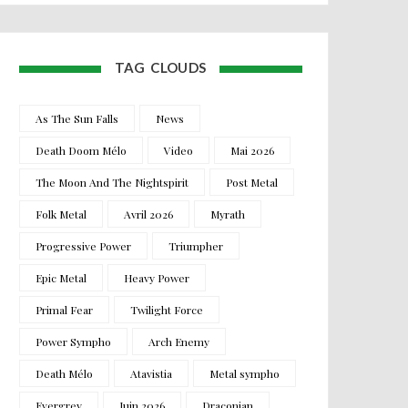
TAG CLOUDS
As The Sun Falls
News
Death Doom Mélo
Video
Mai 2026
The Moon And The Nightspirit
Post Metal
Folk Metal
Avril 2026
Myrath
Progressive Power
Triumpher
Epic Metal
Heavy Power
Primal Fear
Twilight Force
Power Sympho
Arch Enemy
Death Mélo
Atavistia
Metal sympho
Evergrey
Juin 2026
Draconian