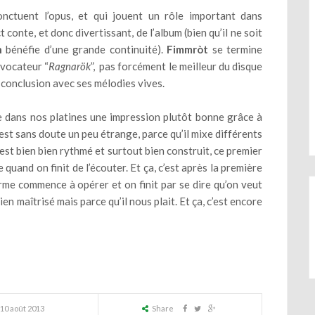
nctuent l’opus, et qui jouent un rôle important dans
t conte, et donc divertissant, de l’album (bien qu’il ne soit
n
bénéfie d’une grande continuité).
Fimmròt
se termine
évocateur “
Ragnarök
”, pas forcément le meilleur du disque
 conclusion avec ses mélodies vives.
e dans nos platines une impression plutôt bonne grâce à
est sans doute un peu étrange, parce qu’il mixe différents
est bien bien rythmé et surtout bien construit, ce premier
quand on finit de l’écouter. Et ça, c’est après la première
rme commence à opérer et on finit par se dire qu’on veut
bien maîtrisé mais parce qu’il nous plait. Et ça, c’est encore
10 août 2013
Share