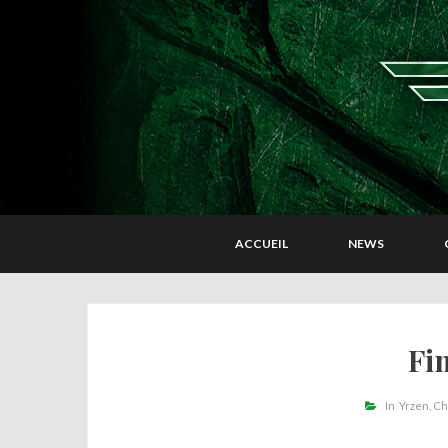
ACCUEIL
NEWS
Fi
In
Yrzen
Ch