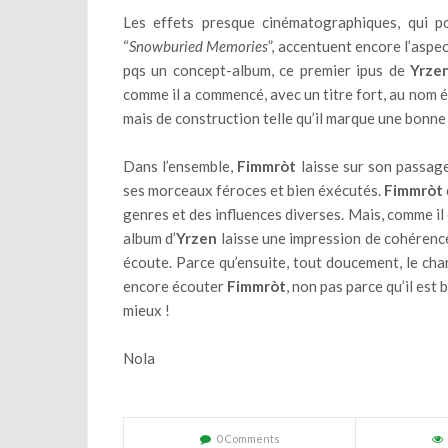
Les effets presque cinématographiques, qui po
“
Snowburied Memories
”, accentuent encore l’aspec
pqs un concept-album, ce premier ipus de
Yrze
comme il a commencé, avec un titre fort, au nom 
mais de construction telle qu’il marque une bonne
Dans l’ensemble,
Fimmròt
laisse sur son passag
ses morceaux féroces et bien éxécutés.
Fimmròt
genres et des influences diverses. Mais, comme il 
album d’
Yrzen
laisse une impression de cohérence 
écoute. Parce qu’ensuite, tout doucement, le cha
encore écouter
Fimmròt
, non pas parce qu’il est 
mieux !
Nola
0 Comments