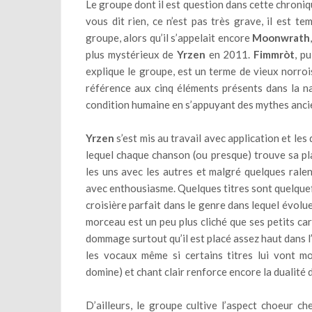
Le groupe dont il est question dans cette chroniqu
vous dit rien, ce n’est pas très grave, il est t
groupe, alors qu’il s’appelait encore
Moonwrath
plus mystérieux de
Yrzen
en 2011.
Fimmròt
, p
explique le groupe, est un terme de vieux norro
référence aux cinq éléments présents dans la na
condition humaine en s’appuyant des mythes ancie
Yrzen
s’est mis au travail avec application et l
lequel chaque chanson (ou presque) trouve sa place
les uns avec les autres et malgré quelques ral
avec enthousiasme. Quelques titres sont quelquefoi
croisière parfait dans le genre dans lequel évolue
morceau est un peu plus cliché que ses petits ca
dommage surtout qu’il est placé assez haut dans l
les vocaux même si certains titres lui vont mo
domine) et chant clair renforce encore la dualité 
D’ailleurs, le groupe cultive l’aspect choeur c