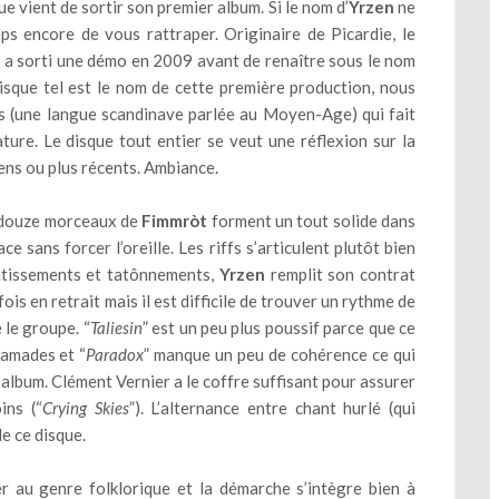
e vient de sortir son premier album. Si le nom d’
Yrzen
ne
emps encore de vous rattraper. Originaire de Picardie, le
, a sorti une démo en 2009 avant de renaître sous le nom
uisque tel est le nom de cette première production, nous
is (une langue scandinave parlée au Moyen-Age) qui fait
ture. Le disque tout entier se veut une réflexion sur la
ns ou plus récents. Ambiance.
es douze morceaux de
Fimmròt
forment un tout solide dans
 sans forcer l’oreille. Les riffs s’articulent plutôt bien
entissements et tatônnements,
Yrzen
remplit son contrat
s en retrait mais il est difficile de trouver un rythme de
 le groupe. “
Taliesin
” est un peu plus poussif parce que ce
ramades et “
Paradox
” manque un peu de cohérence ce qui
’album. Clément Vernier a le coffre suffisant pour assurer
ins (“
Crying Skies
”). L’alternance entre chant hurlé (qui
de ce disque.
her au genre folklorique et la démarche s’intègre bien à