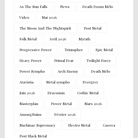
As The Sun Falls
News
Death Doom Mélo
Video
Mai 2026
The Moon And The Nightspirit
Post Metal
Folk Metal
Avril 2026
Myrath
Progressive Power
Triumpher
Epic Metal
Heavy Power
Primal Fear
Twilight Force
Power Sympho
Arch Enemy
Death Mélo
Atavistia
Metal sympho
Evergrey
Juin 2026
Draconian
Gothic Metal
Masterplan
Power Metal
Mars 2026
AmongRuins
Février 2026
Machinae Supremacy
Electro Metal
Gaerea
Post Black Metal