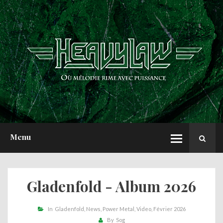
ACCUEIL
NEWS
CHRONIQUES
INTERVIEWS
REPORTS
A PROPOS
Menu
Gladenfold - Album 2026
In
Gladenfold
News
Power Metal
Video
Février 2026
By
Sog