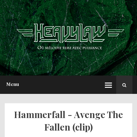
ACCUEIL
NEWS
CHRONIQUES
INTERVIEWS
REPORTS
A PROPOS
Menu
Hammerfall - Avenge The
Fallen (clip)