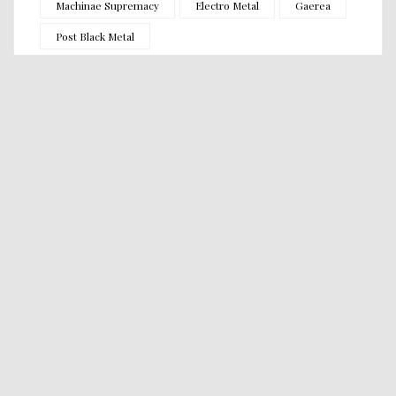
Machinae Supremacy
Electro Metal
Gaerea
Post Black Metal
NOUS SUIVRE SUR
Bannière et logo par
Plus (Simon Coroller)
, mise en page par
Whysy
Toutes images (hors logos, pochettes, visuels promotionnels des
groupes, etc.), textes, chroniques, reports et interviews, diffusés sur le
site (heavylaw.com) appartiennent à leurs auteurs respectifs. Toute
réutilisation est strictement interdite sans l'accord de l'auteur ou de ses