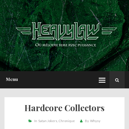
ACCUEIL
NEWS
CHRONIQUES
INTERVIEWS
REPORTS
A PROPOS
Menu
Hardcore Collectors
In
Satan Jokers
Chronique
By
Whysy