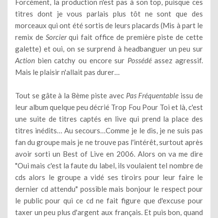
Forcément, la production n'est pas à son top, puisque ces
titres dont je vous parlais plus tôt ne sont que des
morceaux qui ont été sortis de leurs placards (Mis à part le
remix de
Sorcier
qui fait office de première piste de cette
galette) et oui, on se surprend à headbanguer un peu sur
Action
bien catchy ou encore sur
Possédé
assez agressif.
Mais le plaisir n'allait pas durer…
Tout se gâte à la 8ème piste avec
Pas Fréquentable
issu de
leur album quelque peu décrié Trop Fou Pour Toi et là, c'est
une suite de titres captés en live qui prend la place des
titres inédits… Au secours…Comme je le dis, je ne suis pas
fan du groupe mais je ne trouve pas l'intérêt, surtout après
avoir sorti un Best of Live en 2006. Alors on va me dire
"Oui mais c'est la faute du label, ils voulaient tel nombre de
cds alors le groupe a vidé ses tiroirs pour leur faire le
dernier cd attendu" possible mais bonjour le respect pour
le public pour qui ce cd ne fait figure que d'excuse pour
taxer un peu plus d'argent aux français. Et puis bon, quand