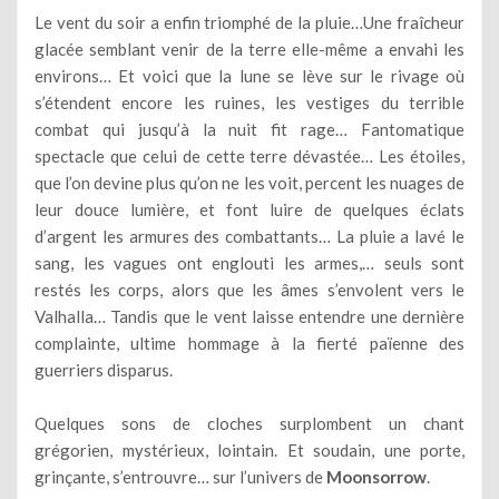
Le vent du soir a enfin triomphé de la pluie…Une fraîcheur
glacée semblant venir de la terre elle-même a envahi les
environs… Et voici que la lune se lève sur le rivage où
s’étendent encore les ruines, les vestiges du terrible
combat qui jusqu’à la nuit fit rage… Fantomatique
spectacle que celui de cette terre dévastée… Les étoiles,
que l’on devine plus qu’on ne les voit, percent les nuages de
leur douce lumière, et font luire de quelques éclats
d’argent les armures des combattants… La pluie a lavé le
sang, les vagues ont englouti les armes,… seuls sont
restés les corps, alors que les âmes s’envolent vers le
Valhalla… Tandis que le vent laisse entendre une dernière
complainte, ultime hommage à la fierté païenne des
guerriers disparus.
Quelques sons de cloches surplombent un chant
grégorien, mystérieux, lointain. Et soudain, une porte,
grinçante, s’entrouvre… sur l’univers de
Moonsorrow
.