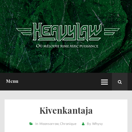
ACCUEIL
NEWS
CHRONIQUES
INTERVIEWS
REPORTS
A PROPOS
Menu
Kivenkantaja
In
Moonsorrow
Chronique
By
Whysy