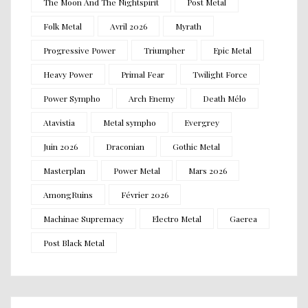
The Moon And The Nightspirit
Post Metal
Folk Metal
Avril 2026
Myrath
Progressive Power
Triumpher
Epic Metal
Heavy Power
Primal Fear
Twilight Force
Power Sympho
Arch Enemy
Death Mélo
Atavistia
Metal sympho
Evergrey
Juin 2026
Draconian
Gothic Metal
Masterplan
Power Metal
Mars 2026
AmongRuins
Février 2026
Machinae Supremacy
Electro Metal
Gaerea
Post Black Metal