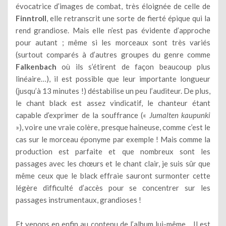
évocatrice d’images de combat, très éloignée de celle de
Finntroll
, elle retranscrit une sorte de fierté épique qui la
rend grandiose. Mais elle n’est pas évidente d’approche
pour autant ; même si les morceaux sont très variés
(surtout comparés à d’autres groupes du genre comme
Falkenbach
où ils s’étirent de façon beaucoup plus
linéaire…), il est possible que leur importante longueur
(jusqu’à 13 minutes !) déstabilise un peu l’auditeur. De plus,
le chant black est assez vindicatif, le chanteur étant
capable d’exprimer de la souffrance («
Jumalten kaupunki
»), voire une vraie colère, presque haineuse, comme c’est le
cas sur le morceau éponyme par exemple ! Mais comme la
production est parfaite et que nombreux sont les
passages avec les chœurs et le chant clair, je suis sûr que
même ceux que le black effraie sauront surmonter cette
légère difficulté d’accès pour se concentrer sur les
passages instrumentaux, grandioses !
Et venons en enfin au contenu de l’album lui-même… Il est