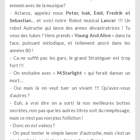
ennemi avec de la musique?
- Actarus, appelez nous
Peter, Isak, Emil, Fredrik et
Sebastian
… et voici notre Robot musical
Lancer
!!! Un
robot Autruche qui lance des armes dévastratrices ! Tu
veux des tubes ? tiens prends «
Young And Alive
» dans ta
face, puissant mélodique, et tellement ancré dans les
années 80 !
- Ca ne suffit pas les gars, le grand Stratéguer est trop
fort !!!
- On enchaîne avec «
M.Starlight
» qui ferait danser un
mort…
- Oui mais là on veut tuer un vivant !!! Qu’avez-vous
d’autres ?
- Euh, à vrai dire on a sorti là nos meilleures bottes
secrètes, non pas que les autres titres soit du remplissage,
mais ce n’est pas non plus follichon !
- Donc on est vaincu ?
- On peut tenter le simple lancer d’autruche, mais c’est un