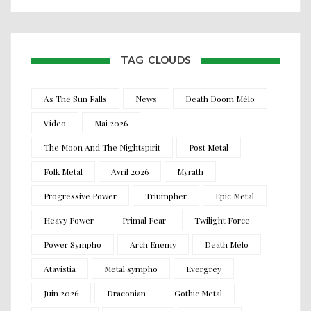
TAG CLOUDS
As The Sun Falls
News
Death Doom Mélo
Video
Mai 2026
The Moon And The Nightspirit
Post Metal
Folk Metal
Avril 2026
Myrath
Progressive Power
Triumpher
Epic Metal
Heavy Power
Primal Fear
Twilight Force
Power Sympho
Arch Enemy
Death Mélo
Atavistia
Metal sympho
Evergrey
Juin 2026
Draconian
Gothic Metal