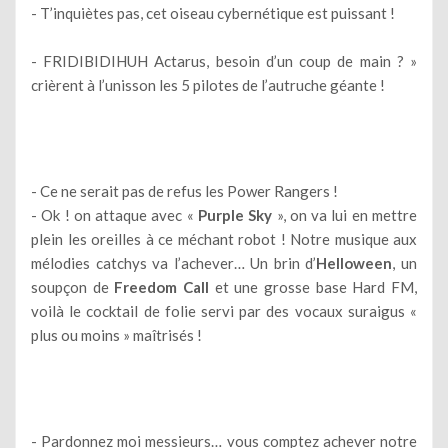
- T’inquiètes pas, cet oiseau cybernétique est puissant !
- FRIDIBIDIHUH Actarus, besoin d’un coup de main ? »
crièrent à l’unisson les 5 pilotes de l’autruche géante !
- Ce ne serait pas de refus les Power Rangers !
- Ok ! on attaque avec «
Purple Sky
», on va lui en mettre
plein les oreilles à ce méchant robot ! Notre musique aux
mélodies catchys va l’achever… Un brin d’
Helloween
, un
soupçon de
Freedom Call
et une grosse base Hard FM,
voilà le cocktail de folie servi par des vocaux suraigus «
plus ou moins » maîtrisés !
- Pardonnez moi messieurs… vous comptez achever notre