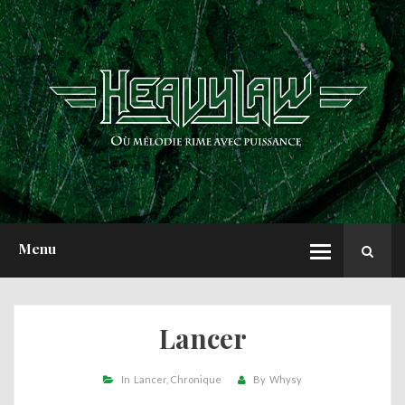
ACCUEIL
NEWS
CHRONIQUES
INTERVIEWS
REPORTS
A PROPOS
Menu
Lancer
In
Lancer
Chronique
By
Whysy