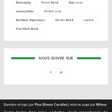
Masterplan
Power Metal
Mars 2026
AmongRuins
Février 2026
Machinae Supremacy
Electro Metal
Gaerea
Post Black Metal
NOUS SUIVRE SUR
Bannière et logo par
Plus (Simon Coroller)
, mise en page par
Whysy
Toutes images (hors logos, pochettes, visuels promotionnels des