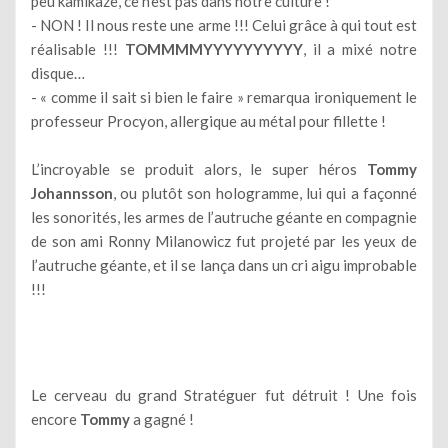
peu kamikaze, ce n’est pas dans notre culture !
- NON ! Il nous reste une arme !!! Celui grâce à qui tout est
réalisable !!!
TOMMMMYYYYYYYYYY
, il a mixé notre
disque…
- « comme il sait si bien le faire » remarqua ironiquement le
professeur Procyon, allergique au métal pour fillette !
L’incroyable se produit alors, le super héros
Tommy
Johannsson
, ou plutôt son hologramme, lui qui a façonné
les sonorités, les armes de l’autruche géante en compagnie
de son ami Ronny Milanowicz fut projeté par les yeux de
l’autruche géante, et il se lança dans un cri aigu improbable
!!!
Le cerveau du grand Stratéguer fut détruit ! Une fois
encore
Tommy
a gagné !