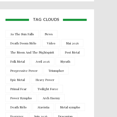
TAG CLOUDS
As The Sun Falls
News
Death Doom Mélo
Video
Mai 2026
The Moon And The Nightspirit
Post Metal
Folk Metal
Avril 2026
Myrath
Progressive Power
Triumpher
Epic Metal
Heavy Power
Primal Fear
Twilight Force
Power Sympho
Arch Enemy
Death Mélo
Atavistia
Metal sympho
Evergrey
Juin 2026
Draconian