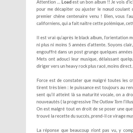
Attention …
Load
est un bon album !! Je vois d’i
pour me décapiter ou ajuster le nœud coulant d
premier chêne centenaire venu ! Bien, vous l’au
californiens, qui a fait naître cette polémique, ce
Il est vrai qu’après le black album, l’orientation 
ni plus ni moins 5 années d’attente. Soyons clair
engouffré dans un post grunge quelques années 
Mets ont adouci leur musique, délaissant quelqu
diriger vers un heavy rock plus racé, moins direct.
Force est de constater que malgré toutes les cr
tirent très bien : le puissance est toujours au 
sent qu’il atteint là sa maturité vocale, on a dr
nouveautés ( la progressive
The Outlaw Torn
l’ill
On est malgré tout en droit de se poser une ques
trouvé la recette du succés, prend-il ce virage mu
La réponse que beaucoup n’ont pas vu, y comp