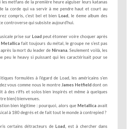
ci les metfans de la première heure aiguiser leurs katanas
e la corde qui va servir à me pendre haut et court au
rez compris, c’est bel et bien
Load
, le 6eme album des
tte controverse qui subsiste aujourd’hui.
musicale prise sur
Load
peut étonner voire choquer après
,
Metallica
fait toujours du métal, le groupe ne s’est pas
après la mort du leader de
Nirvana
. Seulement voilà, les
e peu le heavy si puissant qui les caractérisait pour se
itiques formulées à l’égard de Load, les américains s’en
rendez vous comme nous le montre
James Hetfield
dont on
oit à des riffs et solos bien inspirés et même à quelques
ustre bien) bienvenues.
tion bien légitime : pourquoi, alors que
Metallica
avait
sical à 180 degrés et de fait tout le monde à contrepied ?
ris certains détracteurs de
Load
, est à chercher dans