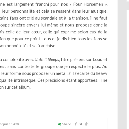
taine est largement franchi pour nos « Four Horsemen »,
s leur personnalité et cela se ressent dans leur musique.
tains fans ont crié au scandale et à la trahison, il ne faut
oupe sincère envers lui même et nous propose donc la
s celle de leur cœur, celle qui exprime selon eux de la
ien que pour ce point, tous et je dis bien tous les fans se
on honnêteté et sa franchise.
 sa complexité avec
Until It Sleeps
, titre présent sur
Load
et
est sans conteste le groupe que je respecte le plus. Au
e leur forme nous proposer un métal, s’il s’écarte du heavy
qualité intrinsèque. Ces précisions étant apportées, il ne
n sur cet album.
27 juillet 2004
Share