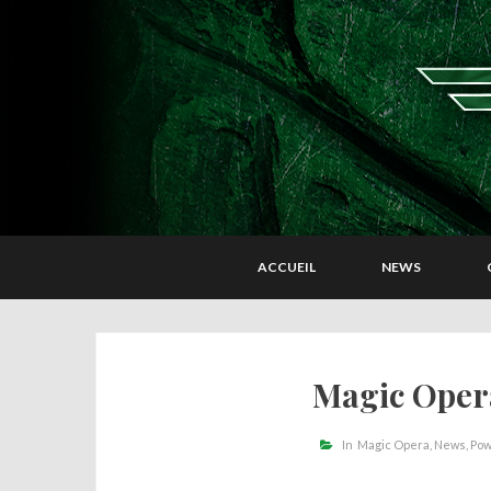
ACCUEIL
NEWS
Magic Oper
In
Magic Opera
News
Pow