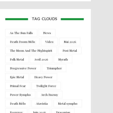
TAG CLOUDS
As The Sun Falls
News
Death Doom Mélo
Video
Mai 2026
The Moon And The Nightspirit
Post Metal
Folk Metal
Avril 2026
Myrath
Progressive Power
Triumpher
Epic Metal
Heavy Power
Primal Fear
Twilight Force
Power Sympho
Arch Enemy
Death Mélo
Atavistia
Metal sympho
Evergrey
Juin 2026
Draconian