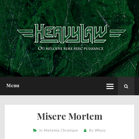
ACCUEIL
NEWS
CHRONIQUES
INTERVIEWS
REPORTS
A PROPOS
Menu
Misere Mortem
In
Mortemia
Chronique
By
Whysy