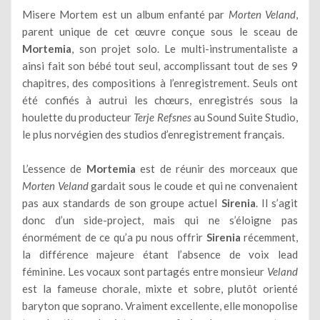
Misere Mortem est un album enfanté par
Morten Veland
,
parent unique de cet œuvre conçue sous le sceau de
Mortemia
, son projet solo. Le multi-instrumentaliste a
ainsi fait son bébé tout seul, accomplissant tout de ses 9
chapitres, des compositions à l’enregistrement. Seuls ont
été confiés à autrui les chœurs, enregistrés sous la
houlette du producteur
Terje Refsnes
au Sound Suite Studio,
le plus norvégien des studios d’enregistrement français.
L’essence de
Mortemia
est de réunir des morceaux que
Morten Veland
gardait sous le coude et qui ne convenaient
pas aux standards de son groupe actuel
Sirenia
. Il s’agit
donc d’un side-project, mais qui ne s’éloigne pas
énormément de ce qu’a pu nous offrir
Sirenia
récemment,
la différence majeure étant l’absence de voix lead
féminine. Les vocaux sont partagés entre monsieur
Veland
est la fameuse chorale, mixte et sobre, plutôt orienté
baryton que soprano. Vraiment excellente, elle monopolise