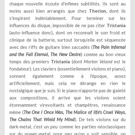
chaque nouvelle écoute d’infimes subtilités. Ils sont au
moins aussi bien arrangés que chez
Therion
, dont ils
s’inspirent indéniablement. Pour terminer sur les
influences du disque, impossible de ne pas citer
Tristania
(auto-influence donc), dont on reconnaît le son froid et
clinique de la batterie, surtout lorsqu’elle est séquencée
avec des riffs de guitare bien saccadés (
The Pain Infernal
and the Fall Eternal, The New Desire
) comme au bon vieux
temps des premiers
Tristania
(dont
Morten Veland
est le
fondateur). Les claviers (essentiellement violons et piano),
sonnent également comme à l’époque, assez
artificiellement, mais cela ne dérange en rien le
nostalgique que je suis. Si le piano n’apporte pas de gaieté
aux compositions, il arrive que les violons soient
étonnamment virevoltants et champêtres, renaissance
même (
The One I Once Was, The Malice of life's Cruel Ways,
The Chains That Wield My Mind
). De tels violons sur du
dark-metal, c’est un peu comme les parties néoclassiques
sur du power-metal, pour peu qu’on y soit sensible, on