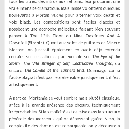
tous les titres, des intros aux refrains, leur procurant une
vraie intensité dramatique, mais laisse volontiers quelques
boulevards à
Morten Veland
pour alterner voix death et
voix black. Les compositions sont faciles d’accès et
possèdent une accroche mélodique faisant bien souvent
penser à The 13th Floor ou Nine Destinies And A
Downfall (
Sirenia
). Quant aux solos de guitares de Misere
Mortem, on jurerait également en avoir déjà entendu
certains sur ces albums, par exemple sur
The Eye of the
Storm
,
The Vile Bringer of Self Destructive Thoughts
, ou
encore
The Candle at the Tunnel's End
. Dommage, car si
l’auto-plagiat n’est pas répréhensible juridiquement, il l’est
artistiquement.
À part ça, Mortemia se veut sombre mais plutôt classieux,
grâce à la grande présence des chœurs, techniquement
irréprochables. Si la simplicité est de mise dans la structure
générale des morceaux qui ne dépassent guère 5 mn, la
complexité des chœurs est remarquable, on y découvre à