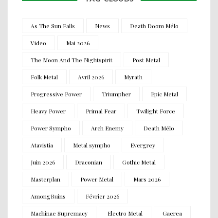
As The Sun Falls
News
Death Doom Mélo
Video
Mai 2026
The Moon And The Nightspirit
Post Metal
Folk Metal
Avril 2026
Myrath
Progressive Power
Triumpher
Epic Metal
Heavy Power
Primal Fear
Twilight Force
Power Sympho
Arch Enemy
Death Mélo
Atavistia
Metal sympho
Evergrey
Juin 2026
Draconian
Gothic Metal
Masterplan
Power Metal
Mars 2026
AmongRuins
Février 2026
Machinae Supremacy
Electro Metal
Gaerea