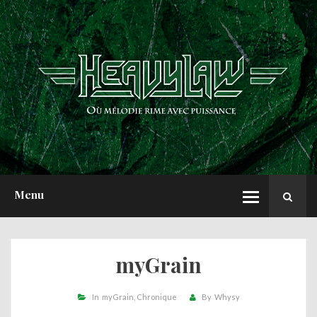
ACCUEIL
NEWS
CHRONIQUES
INTERVIEWS
REPORTS
A PROPOS
Menu
myGrain
In
myGrain
Chronique
By
Whysy