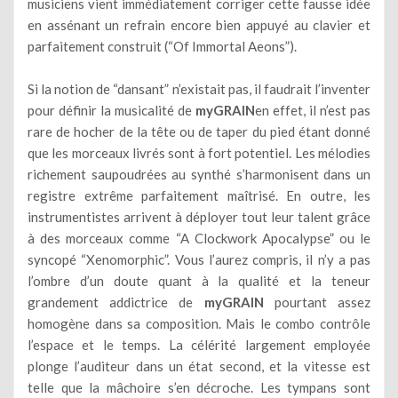
musiciens vient immédiatement corriger cette fausse idée
en assénant un refrain encore bien appuyé au clavier et
parfaitement construit (“Of Immortal Aeons”).
Si la notion de “dansant” n’existait pas, il faudrait l’inventer
pour définir la musicalité de
myGRAIN
en effet, il n’est pas
rare de hocher de la tête ou de taper du pied étant donné
que les morceaux livrés sont à fort potentiel. Les mélodies
richement saupoudrées au synthé s’harmonisent dans un
registre extrême parfaitement maîtrisé. En outre, les
instrumentistes arrivent à déployer tout leur talent grâce
à des morceaux comme “A Clockwork Apocalypse” ou le
syncopé “Xenomorphic”. Vous l’aurez compris, il n’y a pas
l’ombre d’un doute quant à la qualité et la teneur
grandement addictrice de
myGRAIN
pourtant assez
homogène dans sa composition. Mais le combo contrôle
l’espace et le temps. La célérité largement employée
plonge l’auditeur dans un état second, et la vitesse est
telle que la mâchoire s’en décroche. Les tympans sont