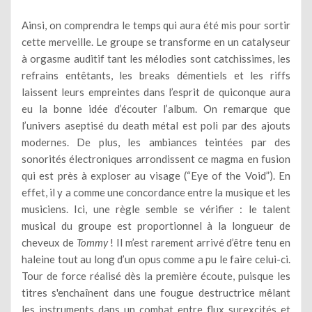
Ainsi, on comprendra le temps qui aura été mis pour sortir
cette merveille. Le groupe se transforme en un catalyseur
à orgasme auditif tant les mélodies sont catchissimes, les
refrains entêtants, les breaks démentiels et les riffs
laissent leurs empreintes dans l’esprit de quiconque aura
eu la bonne idée d’écouter l’album. On remarque que
l’univers aseptisé du death métal est poli par des ajouts
modernes. De plus, les ambiances teintées par des
sonorités électroniques arrondissent ce magma en fusion
qui est près à exploser au visage (“Eye of the Void”). En
effet, il y a comme une concordance entre la musique et les
musiciens. Ici, une règle semble se vérifier : le talent
musical du groupe est proportionnel à la longueur de
cheveux de
Tommy
! Il m’est rarement arrivé d’être tenu en
haleine tout au long d’un opus comme a pu le faire celui-ci.
Tour de force réalisé dès la première écoute, puisque les
titres s'enchaînent dans une fougue destructrice mêlant
les instruments dans un combat entre flux surexcités et