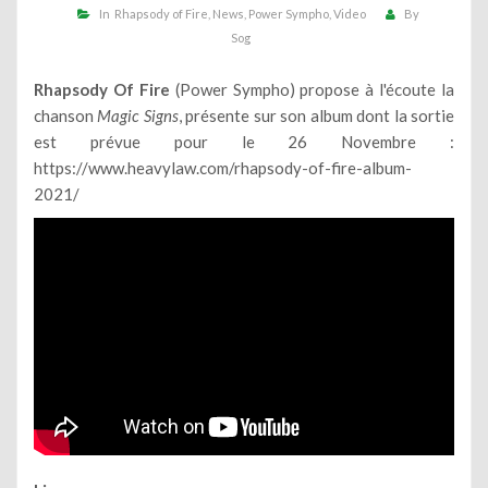
In
Rhapsody of Fire
News
Power Sympho
Video
By
Sog
Rhapsody Of Fire
(Power Sympho) propose à l'écoute la
chanson
Magic Signs
, présente sur son album dont la sortie
est prévue pour le 26 Novembre :
https://www.heavylaw.com/rhapsody-of-fire-album-
2021/