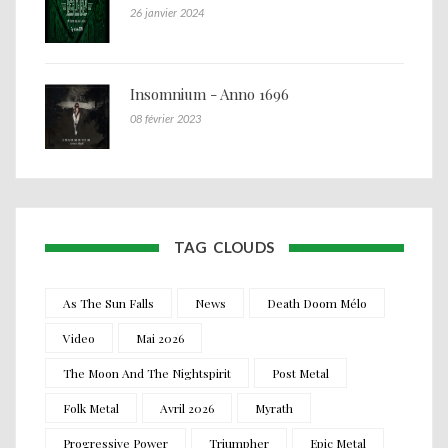
26 janvier 2024
Insomnium - Anno 1696
08 février 2023
TAG CLOUDS
As The Sun Falls
News
Death Doom Mélo
Video
Mai 2026
The Moon And The Nightspirit
Post Metal
Folk Metal
Avril 2026
Myrath
Progressive Power
Triumpher
Epic Metal