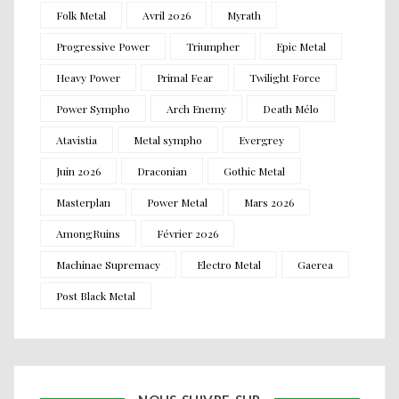
Folk Metal
Avril 2026
Myrath
Progressive Power
Triumpher
Epic Metal
Heavy Power
Primal Fear
Twilight Force
Power Sympho
Arch Enemy
Death Mélo
Atavistia
Metal sympho
Evergrey
Juin 2026
Draconian
Gothic Metal
Masterplan
Power Metal
Mars 2026
AmongRuins
Février 2026
Machinae Supremacy
Electro Metal
Gaerea
Post Black Metal