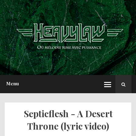
ACCUEIL
NEWS
CHRONIQUES
INTERVIEWS
REPORTS
A PROPOS
Menu
Septicflesh - A Desert
Throne (lyric video)