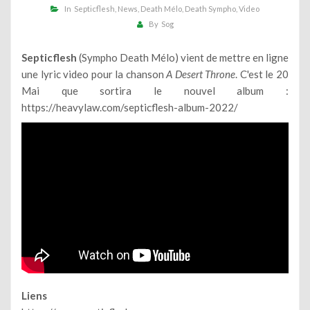
In
Septicflesh
News
Death Mélo
Death Sympho
Video
By
Sog
Septicflesh
(Sympho Death Mélo) vient de mettre en ligne
une lyric video pour la chanson
A Desert Throne
. C'est le 20
Mai que sortira le nouvel album :
https://heavylaw.com/septicflesh-album-2022/
Liens