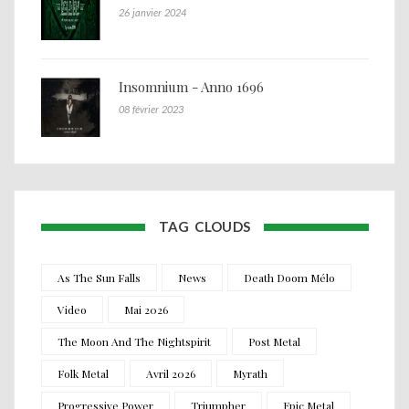
26 janvier 2024
Insomnium - Anno 1696
08 février 2023
TAG CLOUDS
As The Sun Falls
News
Death Doom Mélo
Video
Mai 2026
The Moon And The Nightspirit
Post Metal
Folk Metal
Avril 2026
Myrath
Progressive Power
Triumpher
Epic Metal