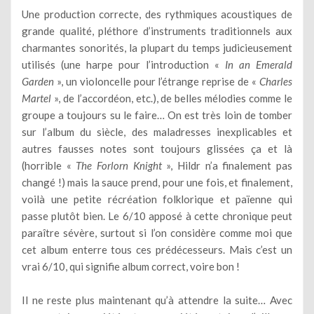
Une production correcte, des rythmiques acoustiques de
grande qualité, pléthore d’instruments traditionnels aux
charmantes sonorités, la plupart du temps judicieusement
utilisés (une harpe pour l’introduction «
In an Emerald
Garden
», un violoncelle pour l’étrange reprise de «
Charles
Martel
», de l’accordéon, etc.), de belles mélodies comme le
groupe a toujours su le faire… On est très loin de tomber
sur l’album du siècle, des maladresses inexplicables et
autres fausses notes sont toujours glissées ça et là
(horrible «
The Forlorn Knight
», Hildr n’a finalement pas
changé !) mais la sauce prend, pour une fois, et finalement,
voilà une petite récréation folklorique et païenne qui
passe plutôt bien. Le 6/10 apposé à cette chronique peut
paraître sévère, surtout si l’on considère comme moi que
cet album enterre tous ces prédécesseurs. Mais c’est un
vrai 6/10, qui signifie album correct, voire bon !
Il ne reste plus maintenant qu’à attendre la suite… Avec