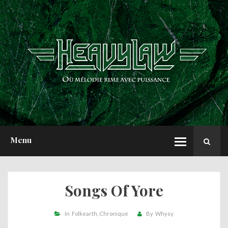
ACCUEIL
NEWS
CHRONIQUES
INTERVIEWS
REPORTS
A PROPOS
Menu
Songs Of Yore
In
Folkearth
Chronique
By
Whysy