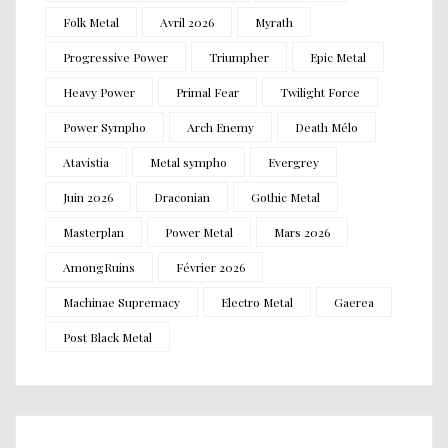
Folk Metal
Avril 2026
Myrath
Progressive Power
Triumpher
Epic Metal
Heavy Power
Primal Fear
Twilight Force
Power Sympho
Arch Enemy
Death Mélo
Atavistia
Metal sympho
Evergrey
Juin 2026
Draconian
Gothic Metal
Masterplan
Power Metal
Mars 2026
AmongRuins
Février 2026
Machinae Supremacy
Electro Metal
Gaerea
Post Black Metal