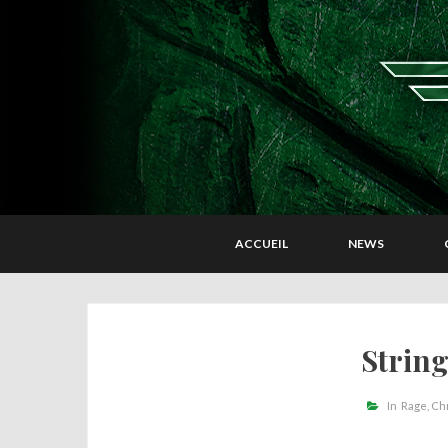
ACCUEIL
NEWS
String
In
Rage
Ch