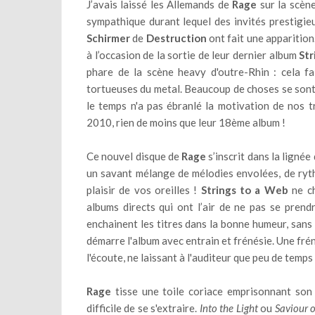
J’avais laissé les Allemands de
Rage
sur la scèn
sympathique durant lequel des invités prestigie
Schirmer
de
Destruction
ont fait une apparition.
à l’occasion de la sortie de leur dernier album
Str
phare de la scène heavy d'outre-Rhin : cela fa
tortueuses du metal. Beaucoup de choses se sont
le temps n'a pas ébranlé la motivation de nos 
2010, rien de moins que leur 18ème album !
Ce nouvel disque de
Rage
s’inscrit dans la ligné
un savant mélange de mélodies envolées, de ryth
plaisir de vos oreilles !
Strings to a Web
ne ch
albums directs qui ont l’air de ne pas se prend
enchainent les titres dans la bonne humeur, sans j
démarre l'album avec entrain et frénésie. Une fréné
l'écoute, ne laissant à l'auditeur que peu de temp
Rage
tisse une toile coriace emprisonnant son a
difficile de se s'extraire.
Into the Light
ou
Saviour 