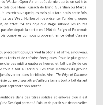
e du Wacken Open Air en août dernier, après un set très
ux tels que
Hansi Kürsch
de
Blind Guardian
ou
Marcel
 Je les retrouve quelques mois plus tard, seuls cette fois,
ings to a Web
. Nul besoin de présenter l'un des groupes
it, en effet, 24 ans déjà que
Rage
sillonne les routes
 passées depuis la sortie en 1986 de
Reign of Fear
mais
trois compères qui nous proposent, en ce début d'année
e du précédent opus,
Carved In Stone
, et offre, à nouveau,
mes forts et de refrains énergiques. Pour le plus grand
erche pas midi à quatorze heures et fait partie de ces
re tout à fait au sérieux. Les trois membres du groupe
amais verser dans le ridicule. Ainsi,
The Edge of Darkness
sie qui ne disparaitra d'ailleurs jamais tout à fait durant
s pour reprendre son souffle.
uditoire dans des titres solides et enlevés d'où il est
of the Dead
qui permet à l'album de partir sur de nouvelles