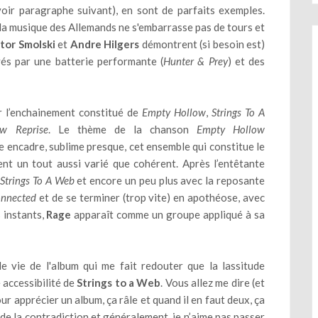
oir paragraphe suivant), en sont de parfaits exemples.
is la musique des Allemands ne s'embarrasse pas de tours et
tor Smolski
et
Andre Hilgers
démontrent (si besoin est)
yés par une batterie performante (
Hunter & Prey
) et des
 l’enchainement constitué de
Empty Hollow
,
Strings To A
w Reprise
. Le thème de la chanson
Empty Hollow
encadre, sublime presque, cet ensemble qui constitue le
ment un tout aussi varié que cohérent. Après l’entêtante
c
Strings To A Web
et encore un peu plus avec la reposante
nnected
et de se terminer (trop vite) en apothéose, avec
s instants,
Rage
apparaît comme un groupe appliqué à sa
 vie de l'album qui me fait redouter que la lassitude
 accessibilité de
Strings to a Web
. Vous allez me dire (et
ur apprécier un album, ça râle et quand il en faut deux, ça
e de la contradiction et généralement, je n’aime pas passer