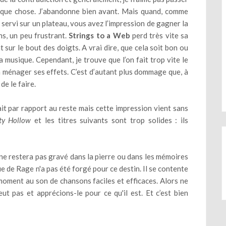
lque chose. J’abandonne bien avant. Mais quand, comme
t servi sur un plateau, vous avez l’impression de gagner la
ns, un peu frustrant.
Strings to a Web
perd très vite sa
 sur le bout des doigts. A vrai dire, que cela soit bon ou
a musique. Cependant, je trouve que l’on fait trop vite le
 ménager ses effets. C’est d’autant plus dommage que, à
de le faire.
rait par rapport au reste mais cette impression vient sans
ty Hollow
et les titres suivants sont trop solides : ils
ne restera pas gravé dans la pierre ou dans les mémoires
e de Rage n'a pas été forgé pour ce destin. Il se contente
n moment au son de chansons faciles et efficaces. Alors ne
ut pas et apprécions-le pour ce qu'il est. Et c’est bien