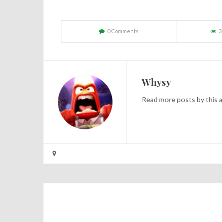
0 Comments
3
Whysy
Read
more posts
by this 