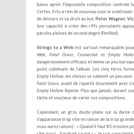
bases après l'imposante composition centrale (v
Certes, il n'y a rien de nouveau sous le soleil ma
de détours et va droit au but.
Peter Wagner
,
Vic
leur capacité à créer des riffs percutants appu
paroles pleines de second degré (
Purified
).
Strings to a Web
est surtout remarquable pour
Web
,
Fatal Grace
,
Connected
et
Empty Hollo
dangereusement efficace et même un peu baroque 
point culminant de l’album. Les cinq titres for
Empty Hollow
, les choses se calment un peu ave
Fatal Grace
, avant de repartir doucement avec
Co
Empty Hollow Reprise
. Plus que jamais, durant ce
tâche et soucieux de varier ses compositions.
Cependant, un gros doute plane sur la durée de
n'apparaisse trop vite en raison de la trop grande
vous aurez raison) : « Quand il faut 85 écoutes po
râle aussi… Faudrait savoir ! ». Je suis conscient