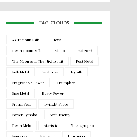
TAG CLOUDS
As The Sun Falls
News
Death Doom Mélo
Video
Mai 2026
The Moon And The Nightspirit
Post Metal
Folk Metal
Avril 2026
Myrath
Progressive Power
Triumpher
Epic Metal
Heavy Power
Primal Fear
Twilight Force
Power Sympho
Arch Enemy
Death Mélo
Atavistia
Metal sympho
Evergrey
Juin 2026
Draconian