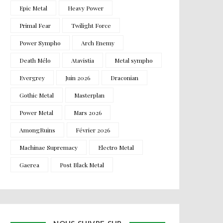
Epic Metal
Heavy Power
Primal Fear
Twilight Force
Power Sympho
Arch Enemy
Death Mélo
Atavistia
Metal sympho
Evergrey
Juin 2026
Draconian
Gothic Metal
Masterplan
Power Metal
Mars 2026
AmongRuins
Février 2026
Machinae Supremacy
Electro Metal
Gaerea
Post Black Metal