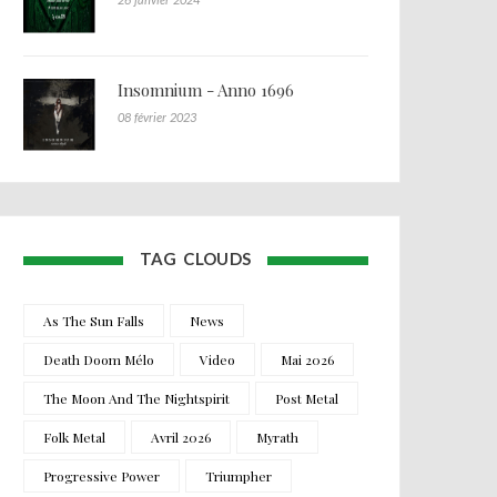
Insomnium - Anno 1696
08 février 2023
TAG CLOUDS
As The Sun Falls
News
Death Doom Mélo
Video
Mai 2026
The Moon And The Nightspirit
Post Metal
Folk Metal
Avril 2026
Myrath
Progressive Power
Triumpher