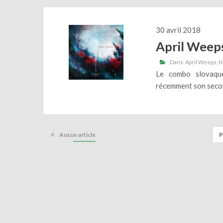
30 avril 2018
April Weep
Dans
April Weeps
N
Le combo slovaq
récemment son secon
Aucun article
P