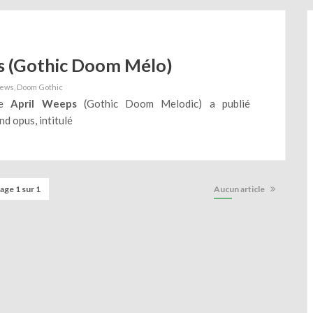
s (Gothic Doom Mélo)
ews
Doom Gothic
ue
April Weeps
(Gothic Doom Melodic) a publié
d opus, intitulé
age 1 sur 1
Aucun article