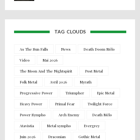
TAG CLOUDS
As The Sun Falls
News
Death Doom Mélo
Video
Mai 2026
The Moon And The Nightspirit
Post Metal
Folk Metal
Avril 2026
Myrath
Progressive Power
Triumpher
Epic Metal
Heavy Power
Primal Fear
Twilight Force
Power Sympho
Arch Enemy
Death Mélo
Atavistia
Metal sympho
Evergrey
Juin 2026
Draconian
Gothic Metal