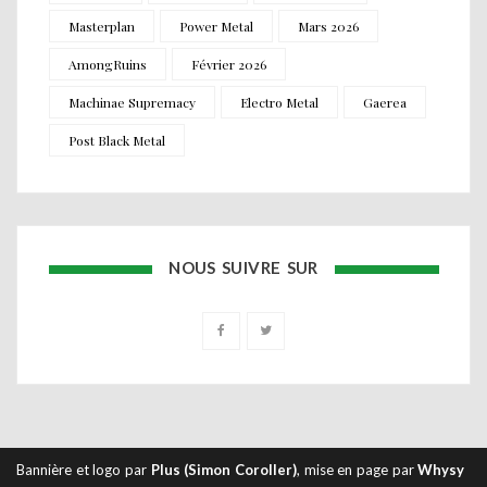
Masterplan
Power Metal
Mars 2026
AmongRuins
Février 2026
Machinae Supremacy
Electro Metal
Gaerea
Post Black Metal
NOUS SUIVRE SUR
Bannière et logo par
Plus (Simon Coroller)
, mise en page par
Whysy