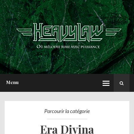
ACCUEIL
NEWS
CHRONIQUES
INTERVIEWS
REPORTS
A PROPOS
Menu
Parcourir la catégorie
Era Divina