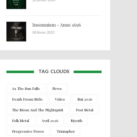
Insomnium - Anno 1696
08 février 2023
TAG CLOUDS
As The Sun Falls
News
Death Doom Mélo
Video
Mai 2026
The Moon And The Nightspirit
Post Metal
Folk Metal
Avril 2026
Myrath
Progressive Power
Triumpher