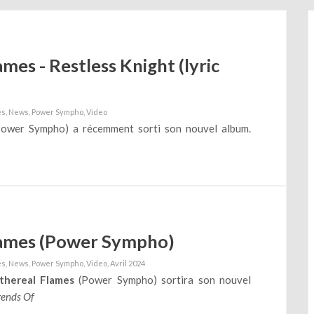
mes - Restless Knight (lyric
es
News
Power Sympho
Video
ower Sympho) a récemment sorti son nouvel album.
lames (Power Sympho)
es
News
Power Sympho
Video
Avril 2024
thereal Flames
(Power Sympho) sortira son nouvel
ends Of