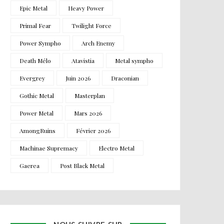
Epic Metal
Heavy Power
Primal Fear
Twilight Force
Power Sympho
Arch Enemy
Death Mélo
Atavistia
Metal sympho
Evergrey
Juin 2026
Draconian
Gothic Metal
Masterplan
Power Metal
Mars 2026
AmongRuins
Février 2026
Machinae Supremacy
Electro Metal
Gaerea
Post Black Metal